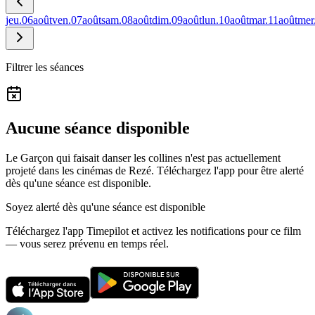
jeu.
06
août
ven.
07
août
sam.
08
août
dim.
09
août
lun.
10
août
mar.
11
août
mer
Filtrer les séances
Aucune séance disponible
Le Garçon qui faisait danser les collines n'est pas actuellement
projeté dans les cinémas de Rezé.
Téléchargez l'app pour être alerté
dès qu'une séance est disponible.
Soyez alerté dès qu'une séance est disponible
Téléchargez l'app Timepilot et activez les notifications pour ce film
— vous serez prévenu en temps réel.