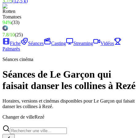
3.7
/
5
(
12,5 k
)
94%
(
33
)
7.8
/
10
(
25
)
Fiche
Séances
Casting
Streaming
Vidéos
Palmarès
Séances cinéma
Séances de Le Garçon qui
faisait danser les collines à Rezé
Horaires, versions et cinémas disponibles pour Le Garçon qui faisait
danser les collines à Rezé.
Changer de ville
Rezé