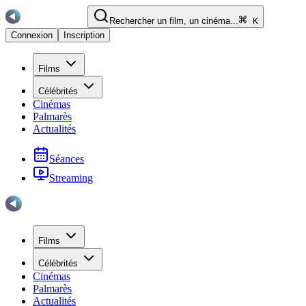
Rechercher un film, un cinéma...
K
Connexion
Inscription
Films
Célébrités
Cinémas
Palmarès
Actualités
Séances
Streaming
Films
Célébrités
Cinémas
Palmarès
Actualités