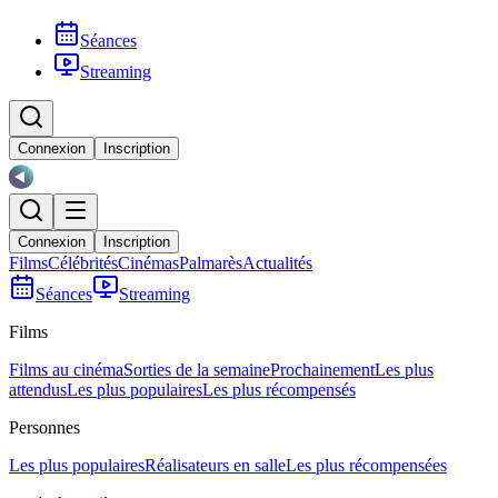
Séances
Streaming
Connexion
Inscription
Connexion
Inscription
Films
Célébrités
Cinémas
Palmarès
Actualités
Séances
Streaming
Films
Films au cinéma
Sorties de la semaine
Prochainement
Les plus
attendus
Les plus populaires
Les plus récompensés
Personnes
Les plus populaires
Réalisateurs en salle
Les plus récompensées