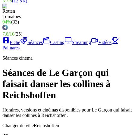
3.7
/
5
(
12,5 k
)
94%
(
33
)
7.8
/
10
(
25
)
Fiche
Séances
Casting
Streaming
Vidéos
Palmarès
Séances cinéma
Séances de Le Garçon qui
faisait danser les collines à
Reichshoffen
Horaires, versions et cinémas disponibles pour Le Garçon qui faisait
danser les collines à Reichshoffen.
Changer de ville
Reichshoffen