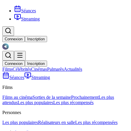
Séances
Streaming
Connexion
Inscription
Connexion
Inscription
Films
Célébrités
Cinémas
Palmarès
Actualités
Séances
Streaming
Films
Films au cinéma
Sorties de la semaine
Prochainement
Les plus
attendus
Les plus populaires
Les plus récompensés
Personnes
Les plus populaires
Réalisateurs en salle
Les plus récompensées