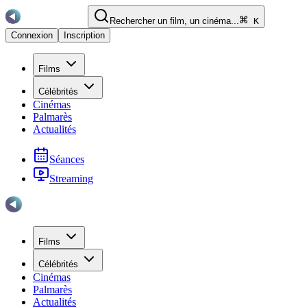
Rechercher un film, un cinéma...
K
Connexion
Inscription
Films
Célébrités
Cinémas
Palmarès
Actualités
Séances
Streaming
Films
Célébrités
Cinémas
Palmarès
Actualités