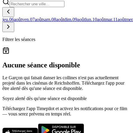
jeu.
06
août
ven.
07
août
sam.
08
août
dim.
09
août
lun.
10
août
mar.
11
août
mer
Filtrer les séances
Aucune séance disponible
Le Garçon qui faisait danser les collines n'est pas actuellement
projeté dans les cinémas de Reichshoffen.
Téléchargez l'app pour
être alerté dès qu'une séance est disponible.
Soyez alerté dès qu'une séance est disponible
Téléchargez l'app Timepilot et activez les notifications pour ce film
— vous serez prévenu en temps réel.