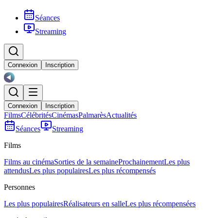
Séances
Streaming
Connexion
Inscription
Connexion
Inscription
Films
Célébrités
Cinémas
Palmarès
Actualités
Séances
Streaming
Films
Films au cinéma
Sorties de la semaine
Prochainement
Les plus
attendus
Les plus populaires
Les plus récompensés
Personnes
Les plus populaires
Réalisateurs en salle
Les plus récompensées