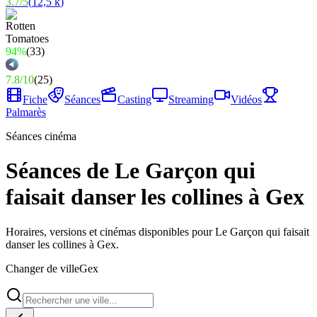
3.7
/
5
(
12,5 k
)
94%
(
33
)
7.8
/
10
(
25
)
Fiche
Séances
Casting
Streaming
Vidéos
Palmarès
Séances cinéma
Séances de Le Garçon qui
faisait danser les collines à Gex
Horaires, versions et cinémas disponibles pour Le Garçon qui faisait
danser les collines à Gex.
Changer de ville
Gex