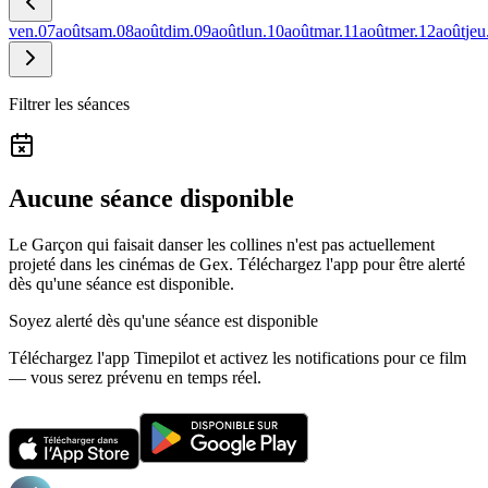
ven.
07
août
sam.
08
août
dim.
09
août
lun.
10
août
mar.
11
août
mer.
12
août
jeu
Filtrer les séances
Aucune séance disponible
Le Garçon qui faisait danser les collines n'est pas actuellement
projeté dans les cinémas de Gex.
Téléchargez l'app pour être alerté
dès qu'une séance est disponible.
Soyez alerté dès qu'une séance est disponible
Téléchargez l'app Timepilot et activez les notifications pour ce film
— vous serez prévenu en temps réel.