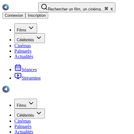
Rechercher un film, un cinéma...
K
Connexion
Inscription
Films
Célébrités
Cinémas
Palmarès
Actualités
Séances
Streaming
Films
Célébrités
Cinémas
Palmarès
Actualités