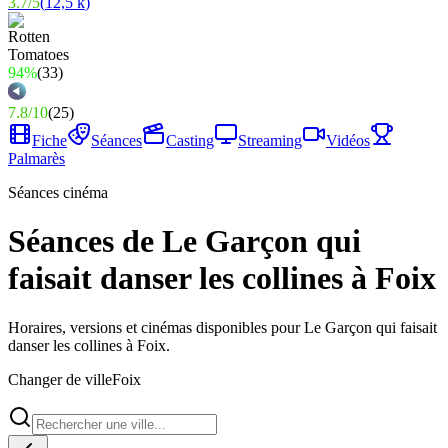
3.7
/
5
(
12,5 k
)
94%
(
33
)
7.8
/
10
(
25
)
Fiche
Séances
Casting
Streaming
Vidéos
Palmarès
Séances cinéma
Séances de Le Garçon qui
faisait danser les collines à Foix
Horaires, versions et cinémas disponibles pour Le Garçon qui faisait
danser les collines à Foix.
Changer de ville
Foix