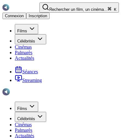
Rechercher un film, un cinéma...
K
Connexion
Inscription
Films
Célébrités
Cinémas
Palmarès
Actualités
Séances
Streaming
Films
Célébrités
Cinémas
Palmarès
Actualités