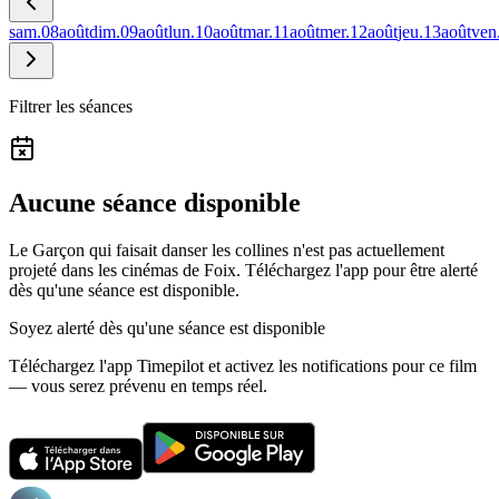
sam.
08
août
dim.
09
août
lun.
10
août
mar.
11
août
mer.
12
août
jeu.
13
août
ven
Filtrer les séances
Aucune séance disponible
Le Garçon qui faisait danser les collines n'est pas actuellement
projeté dans les cinémas de Foix.
Téléchargez l'app pour être alerté
dès qu'une séance est disponible.
Soyez alerté dès qu'une séance est disponible
Téléchargez l'app Timepilot et activez les notifications pour ce film
— vous serez prévenu en temps réel.