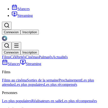
Séances
Streaming
Connexion
Inscription
Connexion
Inscription
Films
Célébrités
Cinémas
Palmarès
Actualités
Séances
Streaming
Films
Films au cinéma
Sorties de la semaine
Prochainement
Les plus
attendus
Les plus populaires
Les plus récompensés
Personnes
Les plus populaires
Réalisateurs en salle
Les plus récompensées