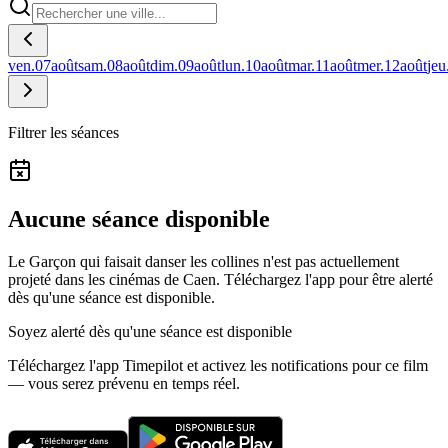
ven.
07
août
sam.
08
août
dim.
09
août
lun.
10
août
mar.
11
août
mer.
12
août
jeu
Filtrer les séances
Aucune séance disponible
Le Garçon qui faisait danser les collines n'est pas actuellement
projeté dans les cinémas de Caen.
Téléchargez l'app pour être alerté
dès qu'une séance est disponible.
Soyez alerté dès qu'une séance est disponible
Téléchargez l'app Timepilot et activez les notifications pour ce film
— vous serez prévenu en temps réel.