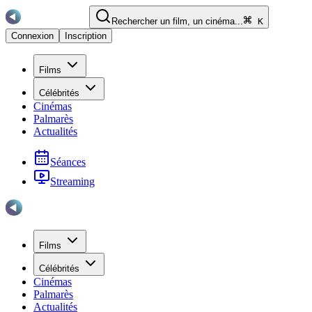
Rechercher un film, un cinéma...
K
Connexion
Inscription
Films
Célébrités
Cinémas
Palmarès
Actualités
Séances
Streaming
Films
Célébrités
Cinémas
Palmarès
Actualités