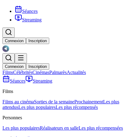
Séances
Streaming
Connexion
Inscription
Connexion
Inscription
Films
Célébrités
Cinémas
Palmarès
Actualités
Séances
Streaming
Films
Films au cinéma
Sorties de la semaine
Prochainement
Les plus
attendus
Les plus populaires
Les plus récompensés
Personnes
Les plus populaires
Réalisateurs en salle
Les plus récompensées