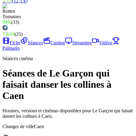
3.7
/
5
(
12,5 k
)
94%
(
33
)
7.8
/
10
(
25
)
Fiche
Séances
Casting
Streaming
Vidéos
Palmarès
Séances cinéma
Séances de Le Garçon qui
faisait danser les collines à
Caen
Horaires, versions et cinémas disponibles pour Le Garçon qui faisait
danser les collines à Caen.
Changer de ville
Caen