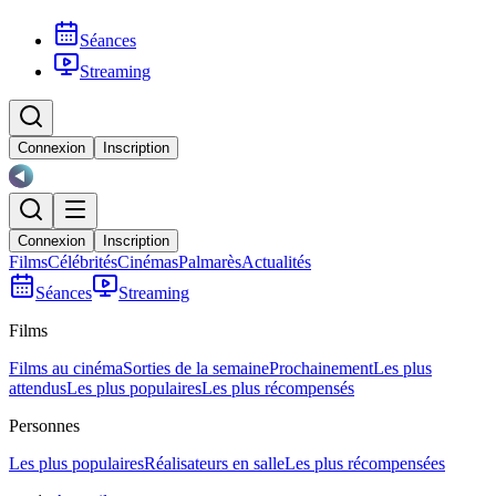
Séances
Streaming
Connexion
Inscription
Connexion
Inscription
Films
Célébrités
Cinémas
Palmarès
Actualités
Séances
Streaming
Films
Films au cinéma
Sorties de la semaine
Prochainement
Les plus
attendus
Les plus populaires
Les plus récompensés
Personnes
Les plus populaires
Réalisateurs en salle
Les plus récompensées