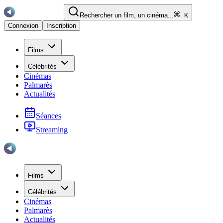
Rechercher un film, un cinéma...
K
Connexion
Inscription
Films
Célébrités
Cinémas
Palmarès
Actualités
Séances
Streaming
Films
Célébrités
Cinémas
Palmarès
Actualités