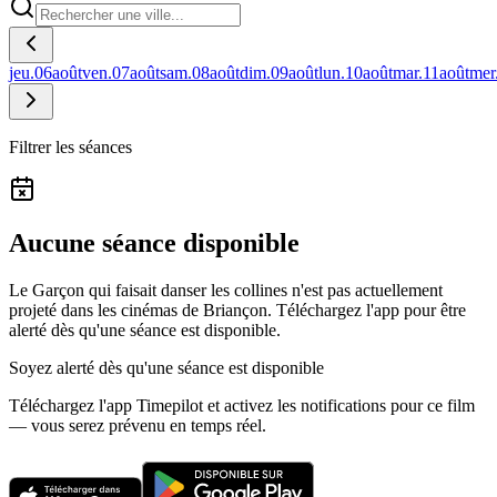
jeu.
06
août
ven.
07
août
sam.
08
août
dim.
09
août
lun.
10
août
mar.
11
août
mer
Filtrer les séances
Aucune séance disponible
Le Garçon qui faisait danser les collines n'est pas actuellement
projeté dans les cinémas de Briançon.
Téléchargez l'app pour être
alerté dès qu'une séance est disponible.
Soyez alerté dès qu'une séance est disponible
Téléchargez l'app Timepilot et activez les notifications pour ce film
— vous serez prévenu en temps réel.