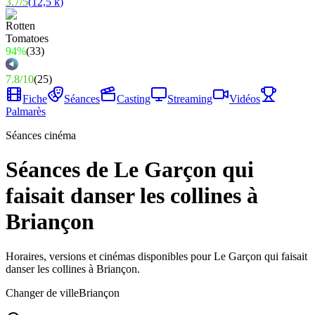
3.7
/
5
(
12,5 k
)
94%
(
33
)
7.8
/
10
(
25
)
Fiche
Séances
Casting
Streaming
Vidéos
Palmarès
Séances cinéma
Séances de Le Garçon qui
faisait danser les collines à
Briançon
Horaires, versions et cinémas disponibles pour Le Garçon qui faisait
danser les collines à Briançon.
Changer de ville
Briançon