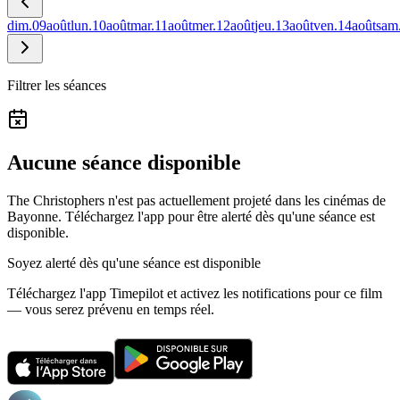
dim.
09
août
lun.
10
août
mar.
11
août
mer.
12
août
jeu.
13
août
ven.
14
août
sam
Filtrer les séances
Aucune séance disponible
The Christophers n'est pas actuellement projeté dans les cinémas de
Bayonne.
Téléchargez l'app pour être alerté dès qu'une séance est
disponible.
Soyez alerté dès qu'une séance est disponible
Téléchargez l'app Timepilot et activez les notifications pour ce film
— vous serez prévenu en temps réel.