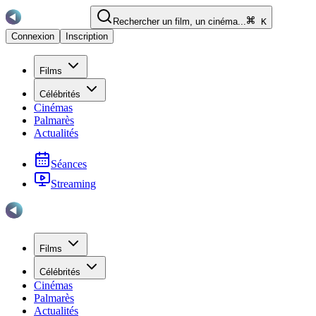
Rechercher un film, un cinéma...
K
Connexion
Inscription
Films
Célébrités
Cinémas
Palmarès
Actualités
Séances
Streaming
Films
Célébrités
Cinémas
Palmarès
Actualités