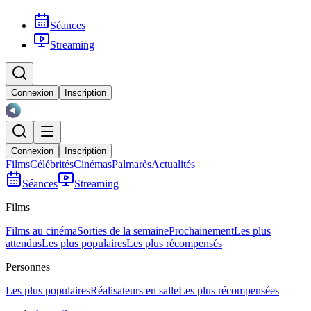
Séances
Streaming
Connexion
Inscription
Connexion
Inscription
Films
Célébrités
Cinémas
Palmarès
Actualités
Séances
Streaming
Films
Films au cinéma
Sorties de la semaine
Prochainement
Les plus
attendus
Les plus populaires
Les plus récompensés
Personnes
Les plus populaires
Réalisateurs en salle
Les plus récompensées