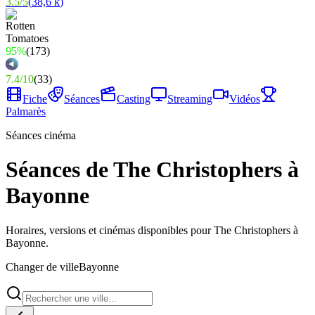
3.5
/
5
(
38,6 k
)
95%
(
173
)
7.4
/
10
(
33
)
Fiche
Séances
Casting
Streaming
Vidéos
Palmarès
Séances cinéma
Séances de The Christophers à
Bayonne
Horaires, versions et cinémas disponibles pour The Christophers à
Bayonne.
Changer de ville
Bayonne