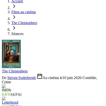
Accueil
Films au cinéma
The Christophers
Séances
The Christophers
De
Steven Soderbergh
·
Au cinéma le
10 juin 2026
·
Comédie,
Crime
6.8
/
10
(
4,9 k
)