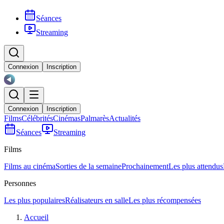
Séances
Streaming
Connexion
Inscription
Connexion
Inscription
Films
Célébrités
Cinémas
Palmarès
Actualités
Séances
Streaming
Films
Films au cinéma
Sorties de la semaine
Prochainement
Les plus attendus
Personnes
Les plus populaires
Réalisateurs en salle
Les plus récompensées
Accueil