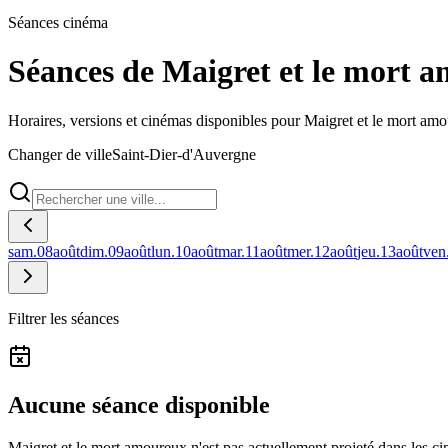
Séances cinéma
Séances de Maigret et le mort 
Horaires, versions et cinémas disponibles pour Maigret et le mort am
Changer de ville
Saint-Dier-d'Auvergne
sam.
08
août
dim.
09
août
lun.
10
août
mar.
11
août
mer.
12
août
jeu.
13
août
ven
Filtrer les séances
Aucune séance disponible
Maigret et le mort amoureux n'est pas actuellement projeté dans les 