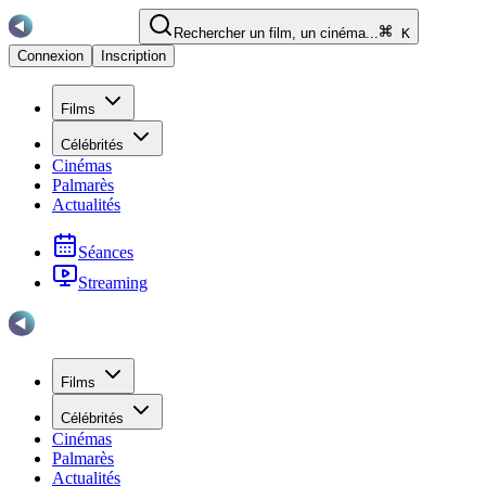
Rechercher un film, un cinéma...
K
Connexion
Inscription
Films
Célébrités
Cinémas
Palmarès
Actualités
Séances
Streaming
Films
Célébrités
Cinémas
Palmarès
Actualités