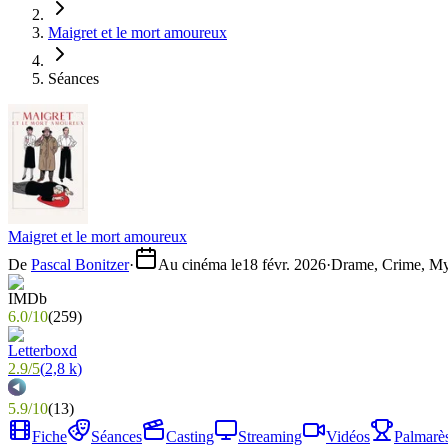
Maigret et le mort amoureux
Séances
Maigret et le mort amoureux
De
Pascal Bonitzer
·
Au cinéma le
18 févr. 2026
·
Drame, Crime, My
6.0
/
10
(
259
)
2.9
/
5
(
2,8 k
)
5.9
/
10
(
13
)
Fiche
Séances
Casting
Streaming
Vidéos
Palmarè