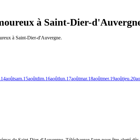
amoureux à Saint-Dier-d'Auvergn
oureux à Saint-Dier-d'Auvergne.
.
14
août
sam.
15
août
dim.
16
août
lun.
17
août
mar.
18
août
mer.
19
août
jeu.
20
ao
cinémas de Saint-Dier-d'Auvergne.
Téléchargez l'app pour être alerté dès