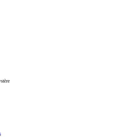
stère
s