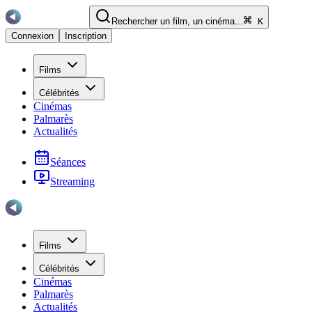
Rechercher un film, un cinéma...
K
Connexion
Inscription
Films
Célébrités
Cinémas
Palmarès
Actualités
Séances
Streaming
Films
Célébrités
Cinémas
Palmarès
Actualités