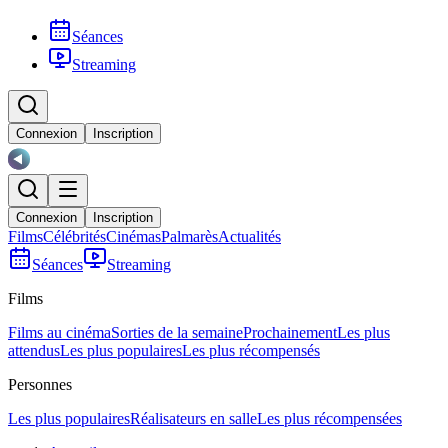
Séances
Streaming
Connexion
Inscription
Connexion
Inscription
Films
Célébrités
Cinémas
Palmarès
Actualités
Séances
Streaming
Films
Films au cinéma
Sorties de la semaine
Prochainement
Les plus
attendus
Les plus populaires
Les plus récompensés
Personnes
Les plus populaires
Réalisateurs en salle
Les plus récompensées