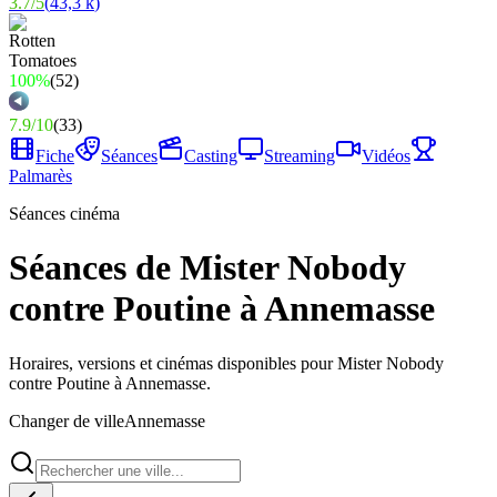
3.7
/
5
(
43,3 k
)
100%
(
52
)
7.9
/
10
(
33
)
Fiche
Séances
Casting
Streaming
Vidéos
Palmarès
Séances cinéma
Séances de Mister Nobody
contre Poutine à Annemasse
Horaires, versions et cinémas disponibles pour Mister Nobody
contre Poutine à Annemasse.
Changer de ville
Annemasse