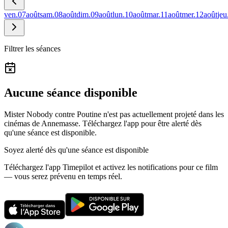
ven.
07
août
sam.
08
août
dim.
09
août
lun.
10
août
mar.
11
août
mer.
12
août
jeu
Filtrer les séances
Aucune séance disponible
Mister Nobody contre Poutine n'est pas actuellement projeté dans les
cinémas de Annemasse.
Téléchargez l'app pour être alerté dès
qu'une séance est disponible.
Soyez alerté dès qu'une séance est disponible
Téléchargez l'app Timepilot et activez les notifications pour ce film
— vous serez prévenu en temps réel.