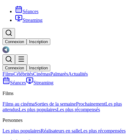
Séances
Streaming
Connexion
Inscription
Connexion
Inscription
Films
Célébrités
Cinémas
Palmarès
Actualités
Séances
Streaming
Films
Films au cinéma
Sorties de la semaine
Prochainement
Les plus
attendus
Les plus populaires
Les plus récompensés
Personnes
Les plus populaires
Réalisateurs en salle
Les plus récompensées