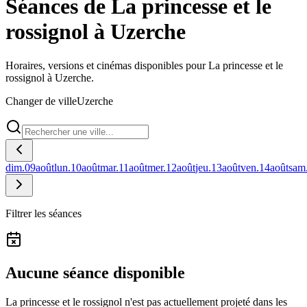
Séances de La princesse et le
rossignol à Uzerche
Horaires, versions et cinémas disponibles pour La princesse et le
rossignol à Uzerche.
Changer de ville
Uzerche
dim.
09
août
lun.
10
août
mar.
11
août
mer.
12
août
jeu.
13
août
ven.
14
août
sam
Filtrer les séances
Aucune séance disponible
La princesse et le rossignol n'est pas actuellement projeté dans les