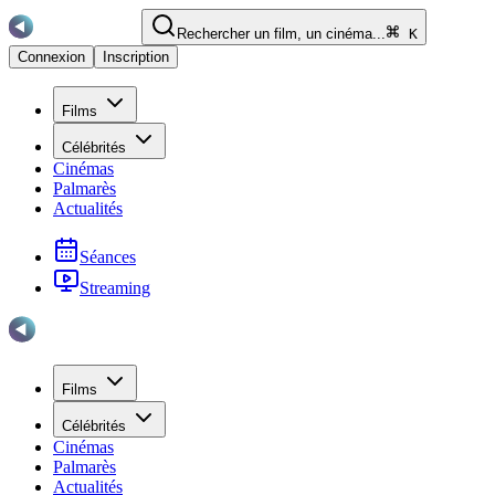
Rechercher un film, un cinéma...
K
Connexion
Inscription
Films
Célébrités
Cinémas
Palmarès
Actualités
Séances
Streaming
Films
Célébrités
Cinémas
Palmarès
Actualités