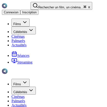
Rechercher un film, un cinéma...
K
Connexion
Inscription
Films
Célébrités
Cinémas
Palmarès
Actualités
Séances
Streaming
Films
Célébrités
Cinémas
Palmarès
Actualités