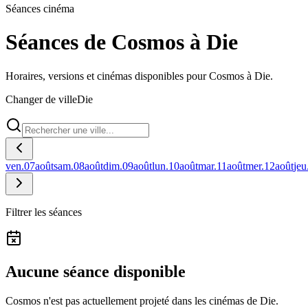
Séances cinéma
Séances de Cosmos à Die
Horaires, versions et cinémas disponibles pour Cosmos à Die.
Changer de ville
Die
ven.
07
août
sam.
08
août
dim.
09
août
lun.
10
août
mar.
11
août
mer.
12
août
jeu
Filtrer les séances
Aucune séance disponible
Cosmos n'est pas actuellement projeté dans les cinémas de Die.