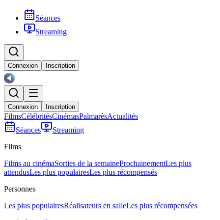
Séances
Streaming
Connexion
Inscription
Connexion
Inscription
Films
Célébrités
Cinémas
Palmarès
Actualités
Séances
Streaming
Films
Films au cinéma
Sorties de la semaine
Prochainement
Les plus
attendus
Les plus populaires
Les plus récompensés
Personnes
Les plus populaires
Réalisateurs en salle
Les plus récompensées