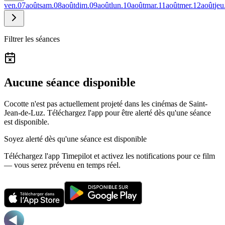
ven.
07
août
sam.
08
août
dim.
09
août
lun.
10
août
mar.
11
août
mer.
12
août
jeu
Filtrer les séances
Aucune séance disponible
Cocotte n'est pas actuellement projeté dans les cinémas de Saint-
Jean-de-Luz.
Téléchargez l'app pour être alerté dès qu'une séance
est disponible.
Soyez alerté dès qu'une séance est disponible
Téléchargez l'app Timepilot et activez les notifications pour ce film
— vous serez prévenu en temps réel.