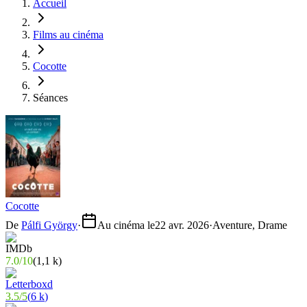
Accueil
Films au cinéma
Cocotte
Séances
Cocotte
De
Pálfi György
·
Au cinéma le
22 avr. 2026
·
Aventure, Drame
7.0
/
10
(
1,1 k
)
3.5
/
5
(
6 k
)