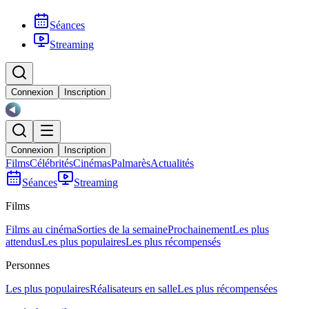
Séances
Streaming
Connexion
Inscription
Connexion
Inscription
Films
Célébrités
Cinémas
Palmarès
Actualités
Séances
Streaming
Films
Films au cinéma
Sorties de la semaine
Prochainement
Les plus
attendus
Les plus populaires
Les plus récompensés
Personnes
Les plus populaires
Réalisateurs en salle
Les plus récompensées