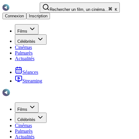
Rechercher un film, un cinéma...
K
Connexion
Inscription
Films
Célébrités
Cinémas
Palmarès
Actualités
Séances
Streaming
Films
Célébrités
Cinémas
Palmarès
Actualités