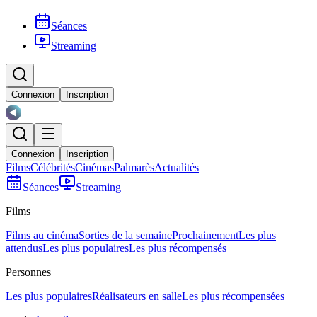
Séances
Streaming
Connexion
Inscription
Connexion
Inscription
Films
Célébrités
Cinémas
Palmarès
Actualités
Séances
Streaming
Films
Films au cinéma
Sorties de la semaine
Prochainement
Les plus
attendus
Les plus populaires
Les plus récompensés
Personnes
Les plus populaires
Réalisateurs en salle
Les plus récompensées