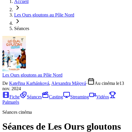
Accueil
Les Ours gloutons au Pôle Nord
Séances
Les Ours gloutons au Pôle Nord
De
Kateřina Karhánková
,
Alexandra Májová
·
Au cinéma le
13
nov. 2024
Fiche
Séances
Casting
Streaming
Vidéos
Palmarès
Séances cinéma
Séances de Les Ours gloutons