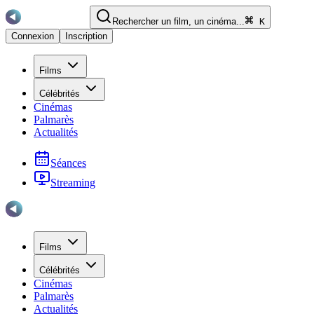
Rechercher un film, un cinéma...
K
Connexion
Inscription
Films
Célébrités
Cinémas
Palmarès
Actualités
Séances
Streaming
Films
Célébrités
Cinémas
Palmarès
Actualités