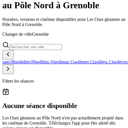
au Pôle Nord à Grenoble
Horaires, versions et cinémas disponibles pour Les Ours gloutons au
Pôle Nord à Grenoble.
Changer de ville
Grenoble
sam.
08
août
dim.
09
août
lun.
10
août
mar.
11
août
mer.
12
août
jeu.
13
août
ven
Filtrer les séances
Aucune séance disponible
Les Ours gloutons au Pôle Nord n'est pas actuellement projeté dans
les cinémas de Grenoble.
Téléchargez l'app pour être alerté dès