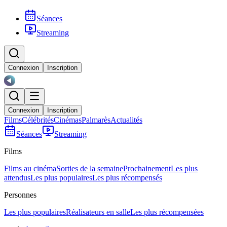
Séances
Streaming
Connexion
Inscription
Connexion
Inscription
Films
Célébrités
Cinémas
Palmarès
Actualités
Séances
Streaming
Films
Films au cinéma
Sorties de la semaine
Prochainement
Les plus
attendus
Les plus populaires
Les plus récompensés
Personnes
Les plus populaires
Réalisateurs en salle
Les plus récompensées