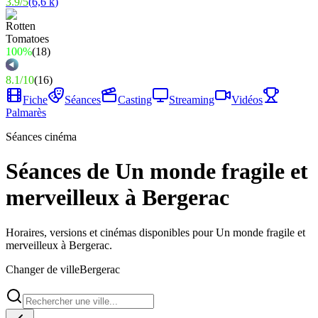
3.9
/
5
(
6,6 k
)
100%
(
18
)
8.1
/
10
(
16
)
Fiche
Séances
Casting
Streaming
Vidéos
Palmarès
Séances cinéma
Séances de Un monde fragile et
merveilleux à Bergerac
Horaires, versions et cinémas disponibles pour Un monde fragile et
merveilleux à Bergerac.
Changer de ville
Bergerac