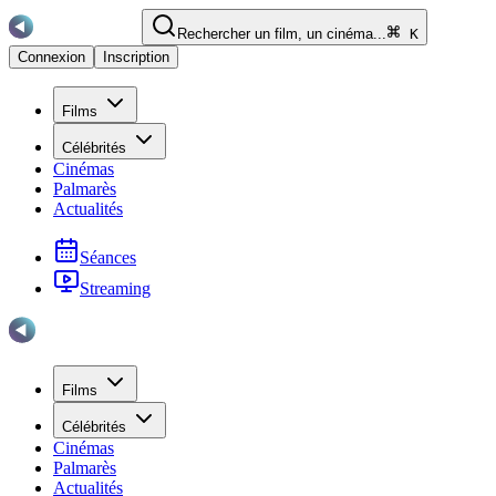
Rechercher un film, un cinéma...
K
Connexion
Inscription
Films
Célébrités
Cinémas
Palmarès
Actualités
Séances
Streaming
Films
Célébrités
Cinémas
Palmarès
Actualités