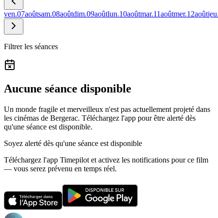
ven.
07
août
sam.
08
août
dim.
09
août
lun.
10
août
mar.
11
août
mer.
12
août
jeu
Filtrer les séances
Aucune séance disponible
Un monde fragile et merveilleux n'est pas actuellement projeté dans
les cinémas de Bergerac.
Téléchargez l'app pour être alerté dès
qu'une séance est disponible.
Soyez alerté dès qu'une séance est disponible
Téléchargez l'app Timepilot et activez les notifications pour ce film
— vous serez prévenu en temps réel.