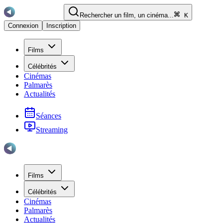
Rechercher un film, un cinéma...
K
Connexion
Inscription
Films
Célébrités
Cinémas
Palmarès
Actualités
Séances
Streaming
Films
Célébrités
Cinémas
Palmarès
Actualités