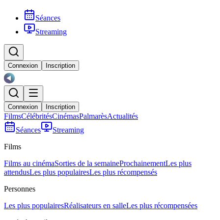
Séances
Streaming
Connexion
Inscription
Connexion
Inscription
Films
Célébrités
Cinémas
Palmarès
Actualités
Séances
Streaming
Films
Films au cinéma
Sorties de la semaine
Prochainement
Les plus
attendus
Les plus populaires
Les plus récompensés
Personnes
Les plus populaires
Réalisateurs en salle
Les plus récompensées