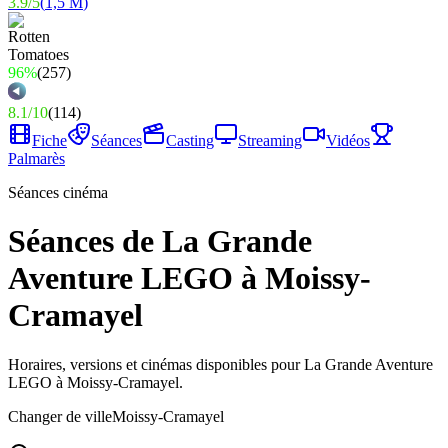
3.9
/
5
(
1,5 M
)
96%
(
257
)
8.1
/
10
(
114
)
Fiche
Séances
Casting
Streaming
Vidéos
Palmarès
Séances cinéma
Séances de La Grande
Aventure LEGO à Moissy-
Cramayel
Horaires, versions et cinémas disponibles pour La Grande Aventure
LEGO à Moissy-Cramayel.
Changer de ville
Moissy-Cramayel