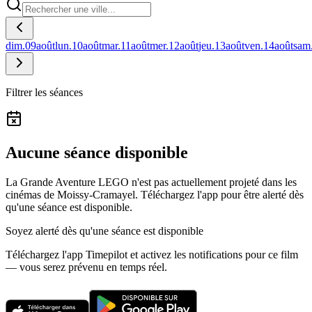
dim.
09
août
lun.
10
août
mar.
11
août
mer.
12
août
jeu.
13
août
ven.
14
août
sam
Filtrer les séances
Aucune séance disponible
La Grande Aventure LEGO n'est pas actuellement projeté dans les
cinémas de Moissy-Cramayel.
Téléchargez l'app pour être alerté dès
qu'une séance est disponible.
Soyez alerté dès qu'une séance est disponible
Téléchargez l'app Timepilot et activez les notifications pour ce film
— vous serez prévenu en temps réel.