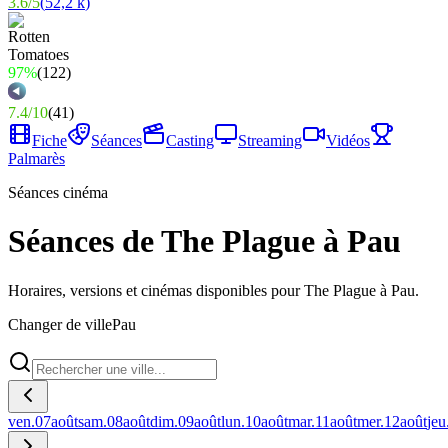
3.6
/
5
(
52,2 k
)
97%
(
122
)
7.4
/
10
(
41
)
Fiche
Séances
Casting
Streaming
Vidéos
Palmarès
Séances cinéma
Séances de The Plague à Pau
Horaires, versions et cinémas disponibles pour The Plague à Pau.
Changer de ville
Pau
ven.
07
août
sam.
08
août
dim.
09
août
lun.
10
août
mar.
11
août
mer.
12
août
jeu