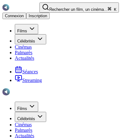
Rechercher un film, un cinéma...
K
Connexion
Inscription
Films
Célébrités
Cinémas
Palmarès
Actualités
Séances
Streaming
Films
Célébrités
Cinémas
Palmarès
Actualités