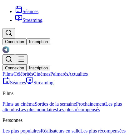
Séances
Streaming
Connexion
Inscription
Connexion
Inscription
Films
Célébrités
Cinémas
Palmarès
Actualités
Séances
Streaming
Films
Films au cinéma
Sorties de la semaine
Prochainement
Les plus
attendus
Les plus populaires
Les plus récompensés
Personnes
Les plus populaires
Réalisateurs en salle
Les plus récompensées