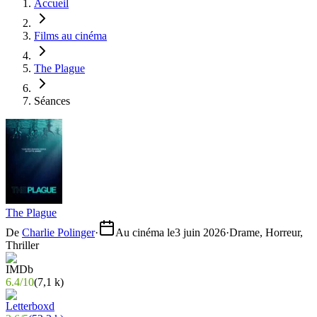
Accueil
Films au cinéma
The Plague
Séances
The Plague
De
Charlie Polinger
·
Au cinéma le
3 juin 2026
·
Drame, Horreur,
Thriller
6.4
/
10
(
7,1 k
)