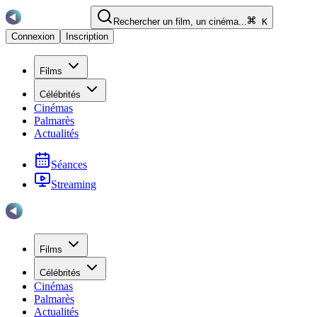
Rechercher un film, un cinéma...
K
Connexion
Inscription
Films
Célébrités
Cinémas
Palmarès
Actualités
Séances
Streaming
Films
Célébrités
Cinémas
Palmarès
Actualités