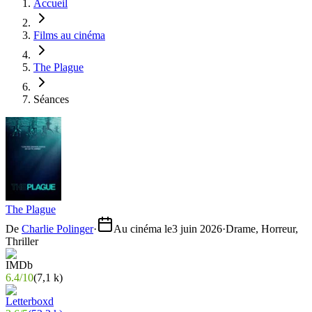
Accueil
Films au cinéma
The Plague
Séances
The Plague
De
Charlie Polinger
·
Au cinéma le
3 juin 2026
·
Drame, Horreur,
Thriller
6.4
/
10
(
7,1 k
)