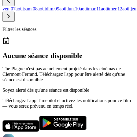
ven.
07
août
sam.
08
août
dim.
09
août
lun.
10
août
mar.
11
août
mer.
12
août
jeu
Filtrer les séances
Aucune séance disponible
The Plague n'est pas actuellement projeté dans les cinémas de
Clermont-Ferrand.
Téléchargez l'app pour être alerté dès qu'une
séance est disponible.
Soyez alerté dès qu'une séance est disponible
Téléchargez l'app Timepilot et activez les notifications pour ce film
— vous serez prévenu en temps réel.