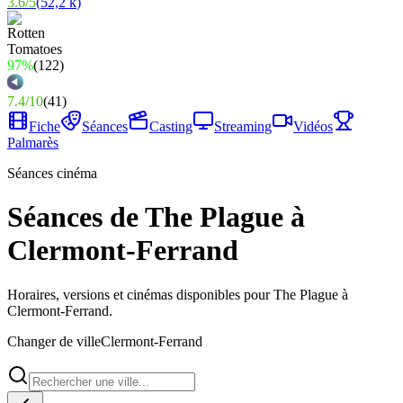
3.6
/
5
(
52,2 k
)
97%
(
122
)
7.4
/
10
(
41
)
Fiche
Séances
Casting
Streaming
Vidéos
Palmarès
Séances cinéma
Séances de The Plague à
Clermont-Ferrand
Horaires, versions et cinémas disponibles pour The Plague à
Clermont-Ferrand.
Changer de ville
Clermont-Ferrand