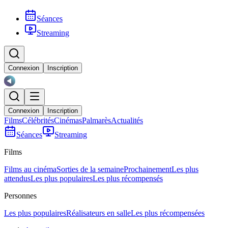
Séances
Streaming
Connexion
Inscription
Connexion
Inscription
Films
Célébrités
Cinémas
Palmarès
Actualités
Séances
Streaming
Films
Films au cinéma
Sorties de la semaine
Prochainement
Les plus
attendus
Les plus populaires
Les plus récompensés
Personnes
Les plus populaires
Réalisateurs en salle
Les plus récompensées