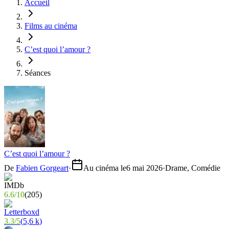
Accueil
Films au cinéma
C’est quoi l’amour ?
Séances
C’est quoi l’amour ?
De
Fabien Gorgeart
·
Au cinéma le
6 mai 2026
·
Drame, Comédie
6.6
/
10
(
205
)
3.3
/
5
(
5,6 k
)