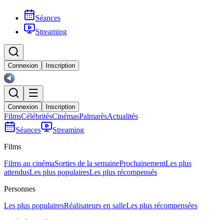
Séances
Streaming
Connexion
Inscription
Connexion
Inscription
Films
Célébrités
Cinémas
Palmarès
Actualités
Séances
Streaming
Films
Films au cinéma
Sorties de la semaine
Prochainement
Les plus
attendus
Les plus populaires
Les plus récompensés
Personnes
Les plus populaires
Réalisateurs en salle
Les plus récompensées