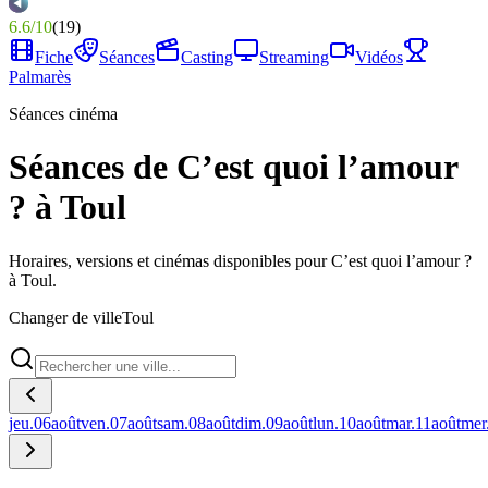
6.6
/
10
(
19
)
Fiche
Séances
Casting
Streaming
Vidéos
Palmarès
Séances cinéma
Séances de C’est quoi l’amour
? à Toul
Horaires, versions et cinémas disponibles pour C’est quoi l’amour ?
à Toul.
Changer de ville
Toul
jeu.
06
août
ven.
07
août
sam.
08
août
dim.
09
août
lun.
10
août
mar.
11
août
mer