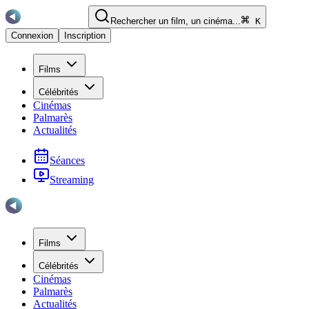
Rechercher un film, un cinéma...
K
Connexion
Inscription
Films
Célébrités
Cinémas
Palmarès
Actualités
Séances
Streaming
Films
Célébrités
Cinémas
Palmarès
Actualités