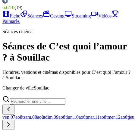
6.6
/
10
(
19
)
Fiche
Séances
Casting
Streaming
Vidéos
Palmarès
Séances cinéma
Séances de C’est quoi l’amour
? à Souillac
Horaires, versions et cinémas disponibles pour C’est quoi l’amour ?
à Souillac.
Changer de ville
Souillac
ven.
07
août
sam.
08
août
dim.
09
août
lun.
10
août
mar.
11
août
mer.
12
août
jeu