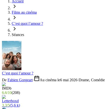
Accueil
Films au cinéma
C’est quoi l’amour ?
Séances
C’est quoi l’amour ?
De
Fabien Gorgeart
·
Au cinéma le
6 mai 2026
·
Drame, Comédie
6.6
/
10
(
208
)
3.3
/
5
(
5,6 k
)