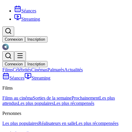
Séances
Streaming
Connexion
Inscription
Connexion
Inscription
Films
Célébrités
Cinémas
Palmarès
Actualités
Séances
Streaming
Films
Films au cinéma
Sorties de la semaine
Prochainement
Les plus
attendus
Les plus populaires
Les plus récompensés
Personnes
Les plus populaires
Réalisateurs en salle
Les plus récompensées