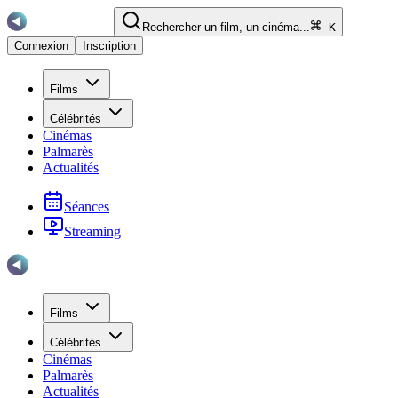
Rechercher un film, un cinéma...
K
Connexion
Inscription
Films
Célébrités
Cinémas
Palmarès
Actualités
Séances
Streaming
Films
Célébrités
Cinémas
Palmarès
Actualités