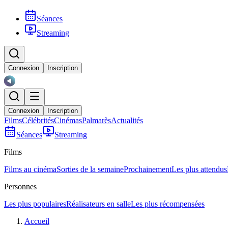
Séances
Streaming
Connexion
Inscription
Connexion
Inscription
Films
Célébrités
Cinémas
Palmarès
Actualités
Séances
Streaming
Films
Films au cinéma
Sorties de la semaine
Prochainement
Les plus attendus
Personnes
Les plus populaires
Réalisateurs en salle
Les plus récompensées
Accueil