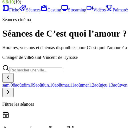
6.6
/
10
(
19
)
Fiche
Séances
Casting
Streaming
Vidéos
Palmarè
Séances cinéma
Séances de C’est quoi l’amour ?
Horaires, versions et cinémas disponibles pour C’est quoi l’amour ? à
Changer de ville
Saint-Vincent-de-Tyrosse
sam.
08
août
dim.
09
août
lun.
10
août
mar.
11
août
mer.
12
août
jeu.
13
août
ven
Filtrer les séances