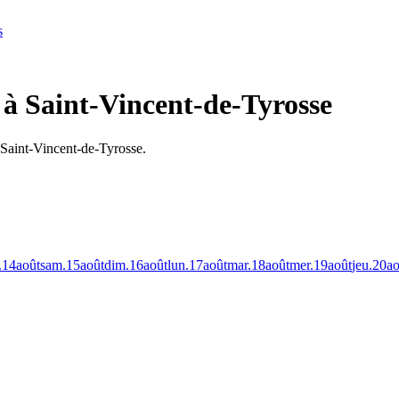
s
 à Saint-Vincent-de-Tyrosse
 Saint-Vincent-de-Tyrosse.
.
14
août
sam.
15
août
dim.
16
août
lun.
17
août
mar.
18
août
mer.
19
août
jeu.
20
ao