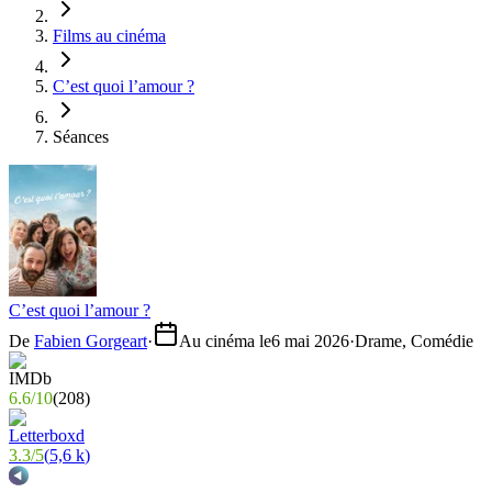
Films au cinéma
C’est quoi l’amour ?
Séances
C’est quoi l’amour ?
De
Fabien Gorgeart
·
Au cinéma le
6 mai 2026
·
Drame, Comédie
6.6
/
10
(
208
)
3.3
/
5
(
5,6 k
)