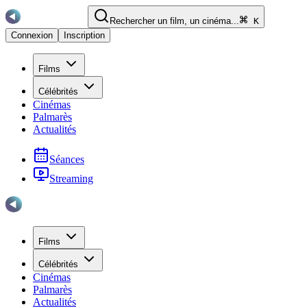
Rechercher un film, un cinéma...
K
Connexion
Inscription
Films
Célébrités
Cinémas
Palmarès
Actualités
Séances
Streaming
Films
Célébrités
Cinémas
Palmarès
Actualités