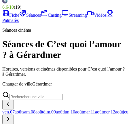
6.6
/
10
(
19
)
Fiche
Séances
Casting
Streaming
Vidéos
Palmarès
Séances cinéma
Séances de C’est quoi l’amour
? à Gérardmer
Horaires, versions et cinémas disponibles pour C’est quoi l’amour ?
à Gérardmer.
Changer de ville
Gérardmer
ven.
07
août
sam.
08
août
dim.
09
août
lun.
10
août
mar.
11
août
mer.
12
août
jeu