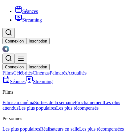
Séances
Streaming
Connexion
Inscription
Connexion
Inscription
Films
Célébrités
Cinémas
Palmarès
Actualités
Séances
Streaming
Films
Films au cinéma
Sorties de la semaine
Prochainement
Les plus
attendus
Les plus populaires
Les plus récompensés
Personnes
Les plus populaires
Réalisateurs en salle
Les plus récompensées