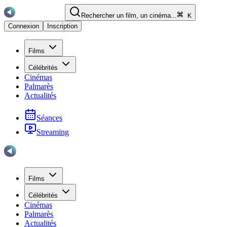
Rechercher un film, un cinéma...
K
Connexion
Inscription
Films
Célébrités
Cinémas
Palmarès
Actualités
Séances
Streaming
Films
Célébrités
Cinémas
Palmarès
Actualités