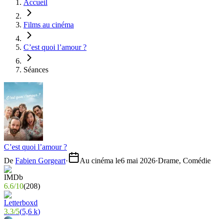
Accueil
Films au cinéma
C’est quoi l’amour ?
Séances
C’est quoi l’amour ?
De
Fabien Gorgeart
·
Au cinéma le
6 mai 2026
·
Drame, Comédie
6.6
/
10
(
208
)
3.3
/
5
(
5,6 k
)