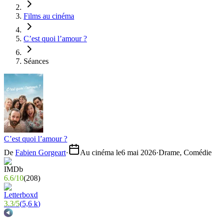
Films au cinéma
C’est quoi l’amour ?
Séances
C’est quoi l’amour ?
De
Fabien Gorgeart
·
Au cinéma le
6 mai 2026
·
Drame, Comédie
6.6
/
10
(
208
)
3.3
/
5
(
5,6 k
)