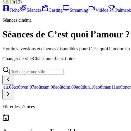
6.6
/
10
(
19
)
Fiche
Séances
Casting
Streaming
Vidéos
Palmarè
Séances cinéma
Séances de C’est quoi l’amour 
Horaires, versions et cinémas disponibles pour C’est quoi l’amour ? 
Changer de ville
Châteauneuf-sur-Loire
jeu.
06
août
ven.
07
août
sam.
08
août
dim.
09
août
lun.
10
août
mar.
11
août
mer
Filtrer les séances