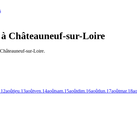
s
? à Châteauneuf-sur-Loire
à Châteauneuf-sur-Loire.
.
12
août
jeu.
13
août
ven.
14
août
sam.
15
août
dim.
16
août
lun.
17
août
mar.
18
ao