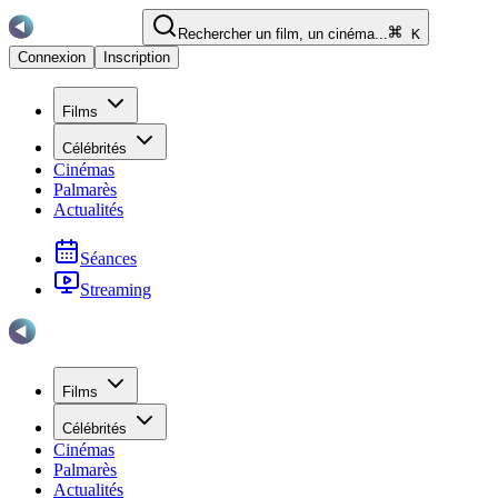
Rechercher un film, un cinéma...
K
Connexion
Inscription
Films
Célébrités
Cinémas
Palmarès
Actualités
Séances
Streaming
Films
Célébrités
Cinémas
Palmarès
Actualités