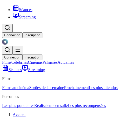
Séances
Streaming
Connexion
Inscription
Connexion
Inscription
Films
Célébrités
Cinémas
Palmarès
Actualités
Séances
Streaming
Films
Films au cinéma
Sorties de la semaine
Prochainement
Les plus attendus
Personnes
Les plus populaires
Réalisateurs en salle
Les plus récompensées
Accueil