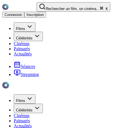
Rechercher un film, un cinéma...
K
Connexion
Inscription
Films
Célébrités
Cinémas
Palmarès
Actualités
Séances
Streaming
Films
Célébrités
Cinémas
Palmarès
Actualités