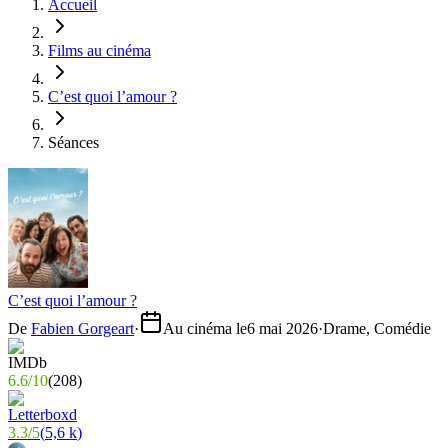
Accueil
Films au cinéma
C’est quoi l’amour ?
Séances
C’est quoi l’amour ?
De
Fabien Gorgeart
·
Au cinéma le
6 mai 2026
·
Drame, Comédie
6.6
/
10
(
208
)
3.3
/
5
(
5,6 k
)