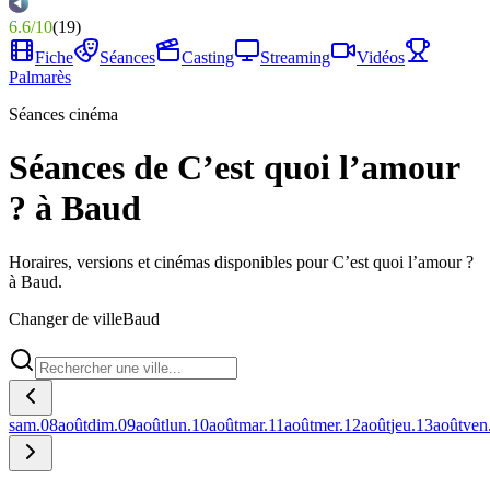
6.6
/
10
(
19
)
Fiche
Séances
Casting
Streaming
Vidéos
Palmarès
Séances cinéma
Séances de C’est quoi l’amour
? à Baud
Horaires, versions et cinémas disponibles pour C’est quoi l’amour ?
à Baud.
Changer de ville
Baud
sam.
08
août
dim.
09
août
lun.
10
août
mar.
11
août
mer.
12
août
jeu.
13
août
ven