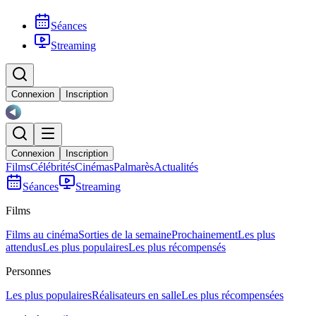
Séances
Streaming
Connexion
Inscription
Connexion
Inscription
Films
Célébrités
Cinémas
Palmarès
Actualités
Séances
Streaming
Films
Films au cinéma
Sorties de la semaine
Prochainement
Les plus
attendus
Les plus populaires
Les plus récompensés
Personnes
Les plus populaires
Réalisateurs en salle
Les plus récompensées