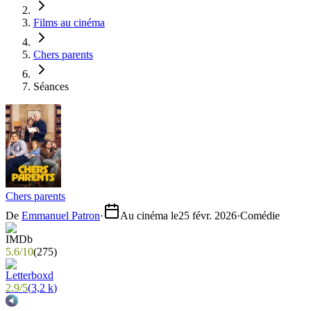
Films au cinéma
Chers parents
Séances
Chers parents
De
Emmanuel Patron
·
Au cinéma le
25 févr. 2026
·
Comédie
5.6
/
10
(
275
)
2.9
/
5
(
3,2 k
)