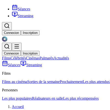
Séances
Streaming
Connexion
Inscription
Connexion
Inscription
Films
Célébrités
Cinémas
Palmarès
Actualités
Séances
Streaming
Films
Films au cinéma
Sorties de la semaine
Prochainement
Les plus attendus
Personnes
Les plus populaires
Réalisateurs en salle
Les plus récompensées
Accueil