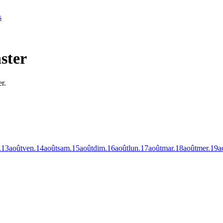
s
ster
r.
.
13
août
ven.
14
août
sam.
15
août
dim.
16
août
lun.
17
août
mar.
18
août
mer.
19
a