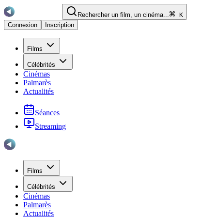
Rechercher un film, un cinéma...
K
Connexion
Inscription
Films
Célébrités
Cinémas
Palmarès
Actualités
Séances
Streaming
Films
Célébrités
Cinémas
Palmarès
Actualités