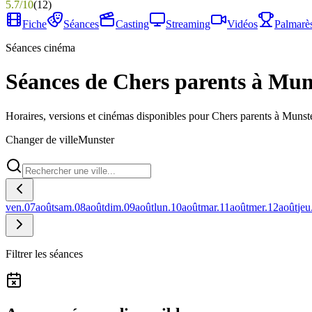
5.7
/
10
(
12
)
Fiche
Séances
Casting
Streaming
Vidéos
Palmarè
Séances cinéma
Séances de Chers parents à Mun
Horaires, versions et cinémas disponibles pour Chers parents à Munste
Changer de ville
Munster
ven.
07
août
sam.
08
août
dim.
09
août
lun.
10
août
mar.
11
août
mer.
12
août
jeu
Filtrer les séances