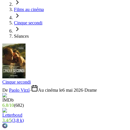
Films au cinéma
Cinque secondi
Séances
Cinque secondi
De
Paolo Virzì
·
Au cinéma le
6 mai 2026
·
Drame
6.8
/
10
(
682
)
3.4
/
5
(
3,8 k
)