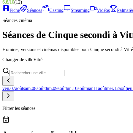
6.8
/
10
(
12
)
Fiche
Séances
Casting
Streaming
Vidéos
Palmarè
Séances cinéma
Séances de Cinque secondi à Vit
Horaires, versions et cinémas disponibles pour Cinque secondi à Vitré
Changer de ville
Vitré
ven.
07
août
sam.
08
août
dim.
09
août
lun.
10
août
mar.
11
août
mer.
12
août
jeu
Filtrer les séances