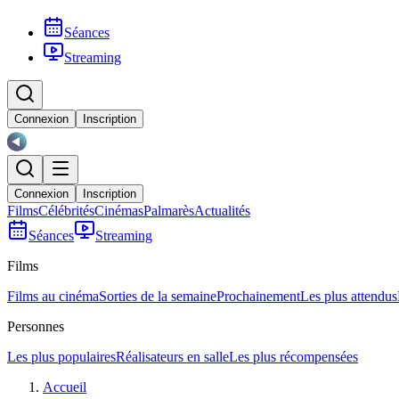
Séances
Streaming
Connexion
Inscription
Connexion
Inscription
Films
Célébrités
Cinémas
Palmarès
Actualités
Séances
Streaming
Films
Films au cinéma
Sorties de la semaine
Prochainement
Les plus attendus
Personnes
Les plus populaires
Réalisateurs en salle
Les plus récompensées
Accueil