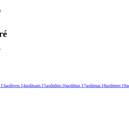
s
ré
.
.
13
août
ven.
14
août
sam.
15
août
dim.
16
août
lun.
17
août
mar.
18
août
mer.
19
a