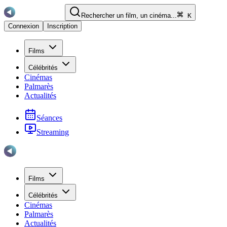
Rechercher un film, un cinéma...
K
Connexion
Inscription
Films
Célébrités
Cinémas
Palmarès
Actualités
Séances
Streaming
Films
Célébrités
Cinémas
Palmarès
Actualités