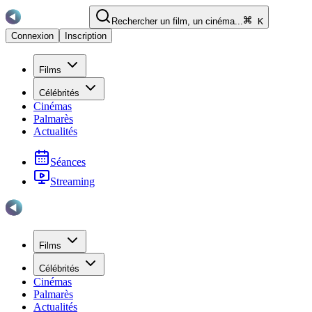
Rechercher un film, un cinéma...
K
Connexion
Inscription
Films
Célébrités
Cinémas
Palmarès
Actualités
Séances
Streaming
Films
Célébrités
Cinémas
Palmarès
Actualités