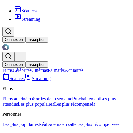
Séances
Streaming
Connexion
Inscription
Connexion
Inscription
Films
Célébrités
Cinémas
Palmarès
Actualités
Séances
Streaming
Films
Films au cinéma
Sorties de la semaine
Prochainement
Les plus
attendus
Les plus populaires
Les plus récompensés
Personnes
Les plus populaires
Réalisateurs en salle
Les plus récompensées