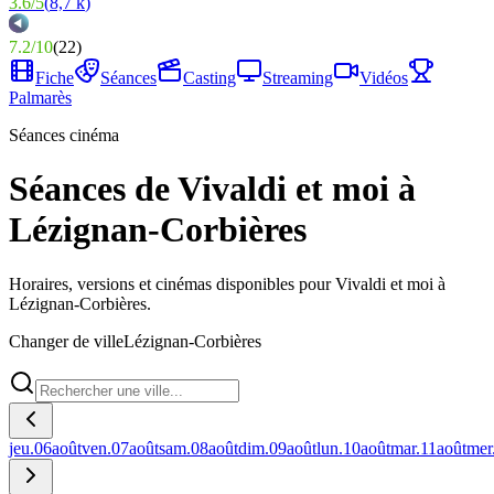
3.6
/
5
(
8,7 k
)
7.2
/
10
(
22
)
Fiche
Séances
Casting
Streaming
Vidéos
Palmarès
Séances cinéma
Séances de Vivaldi et moi à
Lézignan-Corbières
Horaires, versions et cinémas disponibles pour Vivaldi et moi à
Lézignan-Corbières.
Changer de ville
Lézignan-Corbières
jeu.
06
août
ven.
07
août
sam.
08
août
dim.
09
août
lun.
10
août
mar.
11
août
mer