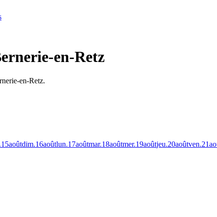
s
Bernerie-en-Retz
rnerie-en-Retz.
.
15
août
dim.
16
août
lun.
17
août
mar.
18
août
mer.
19
août
jeu.
20
août
ven.
21
ao