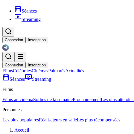
Séances
Streaming
Connexion
Inscription
Connexion
Inscription
Films
Célébrités
Cinémas
Palmarès
Actualités
Séances
Streaming
Films
Films au cinéma
Sorties de la semaine
Prochainement
Les plus attendus
Personnes
Les plus populaires
Réalisateurs en salle
Les plus récompensées
Accueil