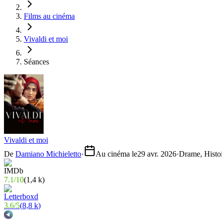
Films au cinéma
Vivaldi et moi
Séances
Vivaldi et moi
De
Damiano Michieletto
·
Au cinéma le
29 avr. 2026
·
Drame, Histo
7.1
/
10
(
1,4 k
)
3.6
/
5
(
8,8 k
)