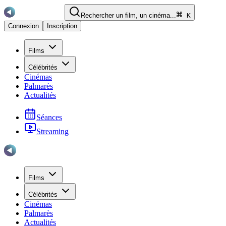
Rechercher un film, un cinéma...
K
Connexion
Inscription
Films
Célébrités
Cinémas
Palmarès
Actualités
Séances
Streaming
Films
Célébrités
Cinémas
Palmarès
Actualités