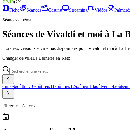
7.2
/
10
(
22
)
Fiche
Séances
Casting
Streaming
Vidéos
Palmarè
Séances cinéma
Séances de Vivaldi et moi à La 
Horaires, versions et cinémas disponibles pour Vivaldi et moi à La Be
Changer de ville
La Bernerie-en-Retz
dim.
09
août
lun.
10
août
mar.
11
août
mer.
12
août
jeu.
13
août
ven.
14
août
sam
Filtrer les séances