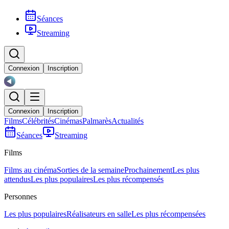
Séances
Streaming
Connexion
Inscription
Connexion
Inscription
Films
Célébrités
Cinémas
Palmarès
Actualités
Séances
Streaming
Films
Films au cinéma
Sorties de la semaine
Prochainement
Les plus
attendus
Les plus populaires
Les plus récompensés
Personnes
Les plus populaires
Réalisateurs en salle
Les plus récompensées