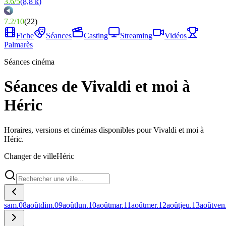
3.6
/
5
(
8,8 k
)
7.2
/
10
(
22
)
Fiche
Séances
Casting
Streaming
Vidéos
Palmarès
Séances cinéma
Séances de Vivaldi et moi à
Héric
Horaires, versions et cinémas disponibles pour Vivaldi et moi à
Héric.
Changer de ville
Héric
sam.
08
août
dim.
09
août
lun.
10
août
mar.
11
août
mer.
12
août
jeu.
13
août
ven