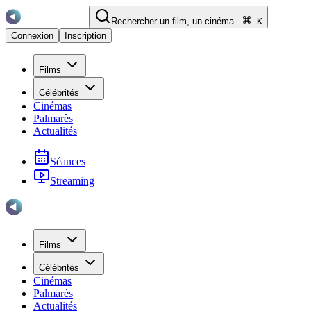
Rechercher un film, un cinéma...
K
Connexion
Inscription
Films
Célébrités
Cinémas
Palmarès
Actualités
Séances
Streaming
Films
Célébrités
Cinémas
Palmarès
Actualités