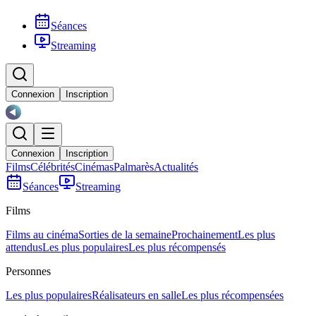
Séances
Streaming
Connexion
Inscription
Connexion
Inscription
Films
Célébrités
Cinémas
Palmarès
Actualités
Séances
Streaming
Films
Films au cinéma
Sorties de la semaine
Prochainement
Les plus
attendus
Les plus populaires
Les plus récompensés
Personnes
Les plus populaires
Réalisateurs en salle
Les plus récompensées