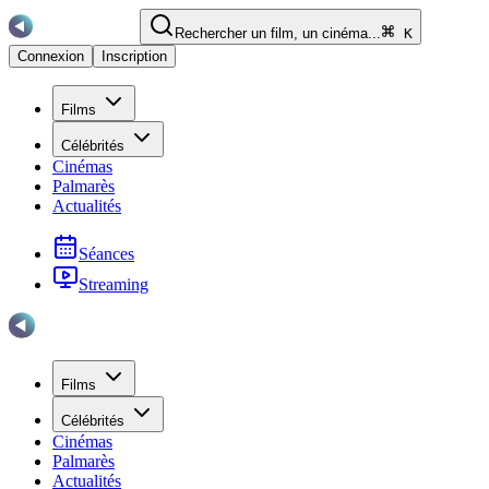
Rechercher un film, un cinéma...
K
Connexion
Inscription
Films
Célébrités
Cinémas
Palmarès
Actualités
Séances
Streaming
Films
Célébrités
Cinémas
Palmarès
Actualités