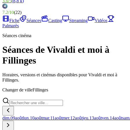
3.6
/
5
(
8,8 k
)
7.2
/
10
(
22
)
Fiche
Séances
Casting
Streaming
Vidéos
Palmarès
Séances cinéma
Séances de Vivaldi et moi à
Fillinges
Horaires, versions et cinémas disponibles pour Vivaldi et moi à
Fillinges.
Changer de ville
Fillinges
dim.
09
août
lun.
10
août
mar.
11
août
mer.
12
août
jeu.
13
août
ven.
14
août
sam