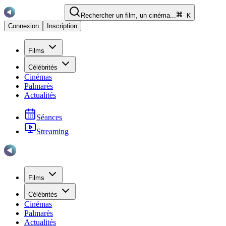
Rechercher un film, un cinéma...
K
Connexion
Inscription
Films
Célébrités
Cinémas
Palmarès
Actualités
Séances
Streaming
Films
Célébrités
Cinémas
Palmarès
Actualités