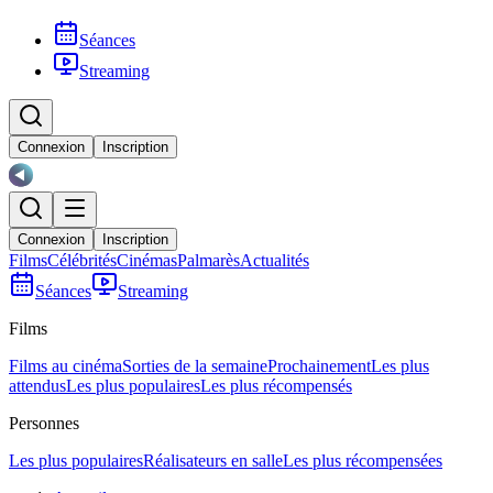
Séances
Streaming
Connexion
Inscription
Connexion
Inscription
Films
Célébrités
Cinémas
Palmarès
Actualités
Séances
Streaming
Films
Films au cinéma
Sorties de la semaine
Prochainement
Les plus
attendus
Les plus populaires
Les plus récompensés
Personnes
Les plus populaires
Réalisateurs en salle
Les plus récompensées