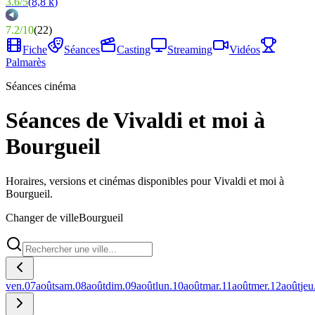
3.6
/
5
(
8,8 k
)
7.2
/
10
(
22
)
Fiche
Séances
Casting
Streaming
Vidéos
Palmarès
Séances cinéma
Séances de Vivaldi et moi à
Bourgueil
Horaires, versions et cinémas disponibles pour Vivaldi et moi à
Bourgueil.
Changer de ville
Bourgueil
ven.
07
août
sam.
08
août
dim.
09
août
lun.
10
août
mar.
11
août
mer.
12
août
jeu