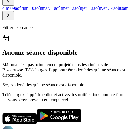
dim.
09
août
lun.
10
août
mar.
11
août
mer.
12
août
jeu.
13
août
ven.
14
août
sam
Filtrer les séances
Aucune séance disponible
Mārama n'est pas actuellement projeté dans les cinémas de
Biscarrosse.
Téléchargez l'app pour être alerté dès qu'une séance est
disponible.
Soyez alerté dès qu'une séance est disponible
Téléchargez l'app Timepilot et activez les notifications pour ce film
— vous serez prévenu en temps réel.