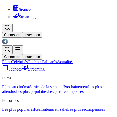
Séances
Streaming
Connexion
Inscription
Connexion
Inscription
Films
Célébrités
Cinémas
Palmarès
Actualités
Séances
Streaming
Films
Films au cinéma
Sorties de la semaine
Prochainement
Les plus
attendus
Les plus populaires
Les plus récompensés
Personnes
Les plus populaires
Réalisateurs en salle
Les plus récompensées