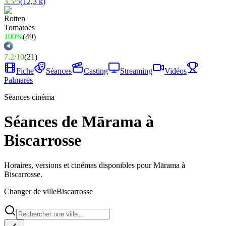
3.5
/
5
(
12,3 k
)
100%
(
49
)
7.2
/
10
(
21
)
Fiche
Séances
Casting
Streaming
Vidéos
Palmarès
Séances cinéma
Séances de Mārama à
Biscarrosse
Horaires, versions et cinémas disponibles pour Mārama à
Biscarrosse.
Changer de ville
Biscarrosse