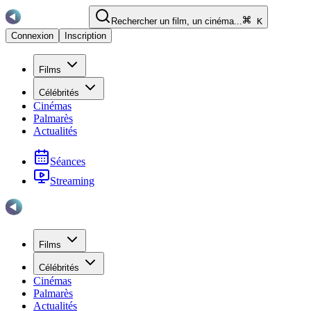
Rechercher un film, un cinéma...
K
Connexion
Inscription
Films
Célébrités
Cinémas
Palmarès
Actualités
Séances
Streaming
Films
Célébrités
Cinémas
Palmarès
Actualités