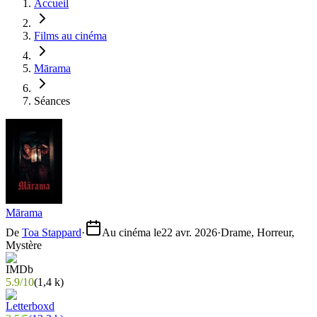
Accueil
Films au cinéma
Mārama
Séances
Mārama
De
Toa Stappard
·
Au cinéma le
22 avr. 2026
·
Drame, Horreur,
Mystère
5.9
/
10
(
1,4 k
)