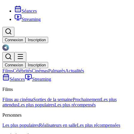
Séances
Streaming
Connexion
Inscription
Connexion
Inscription
Films
Célébrités
Cinémas
Palmarès
Actualités
Séances
Streaming
Films
Films au cinéma
Sorties de la semaine
Prochainement
Les plus
attendus
Les plus populaires
Les plus récompensés
Personnes
Les plus populaires
Réalisateurs en salle
Les plus récompensées