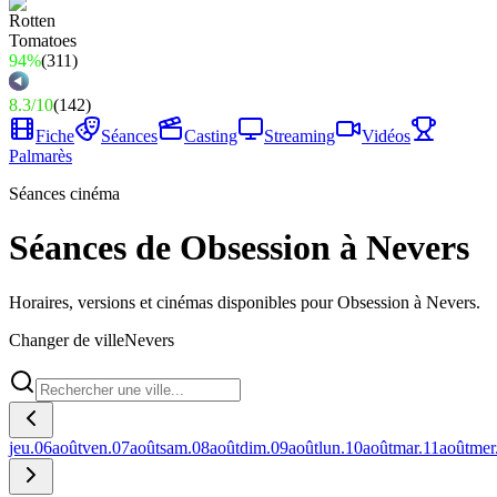
94%
(
311
)
8.3
/
10
(
142
)
Fiche
Séances
Casting
Streaming
Vidéos
Palmarès
Séances cinéma
Séances de Obsession à Nevers
Horaires, versions et cinémas disponibles pour Obsession à Nevers.
Changer de ville
Nevers
jeu.
06
août
ven.
07
août
sam.
08
août
dim.
09
août
lun.
10
août
mar.
11
août
mer