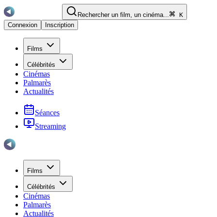
Rechercher un film, un cinéma...
K
Connexion
Inscription
Films
Célébrités
Cinémas
Palmarès
Actualités
Séances
Streaming
Films
Célébrités
Cinémas
Palmarès
Actualités