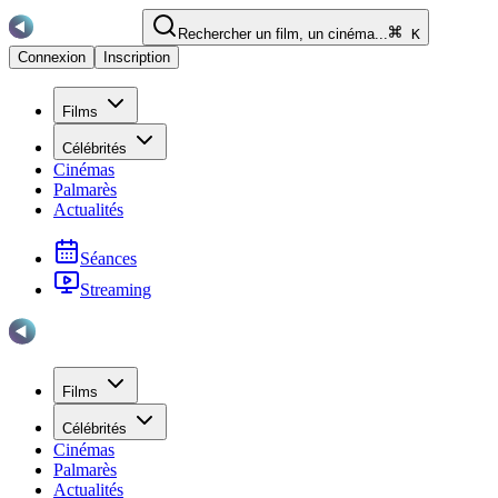
Rechercher un film, un cinéma...
K
Connexion
Inscription
Films
Célébrités
Cinémas
Palmarès
Actualités
Séances
Streaming
Films
Célébrités
Cinémas
Palmarès
Actualités