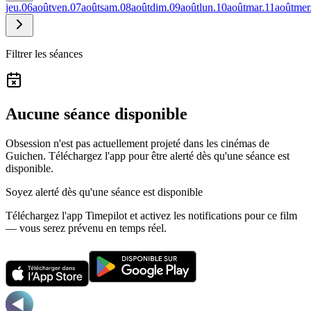
jeu.
06
août
ven.
07
août
sam.
08
août
dim.
09
août
lun.
10
août
mar.
11
août
mer
Filtrer les séances
Aucune séance disponible
Obsession n'est pas actuellement projeté dans les cinémas de
Guichen.
Téléchargez l'app pour être alerté dès qu'une séance est
disponible.
Soyez alerté dès qu'une séance est disponible
Téléchargez l'app Timepilot et activez les notifications pour ce film
— vous serez prévenu en temps réel.