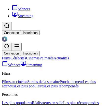
Séances
Streaming
Connexion
Inscription
Connexion
Inscription
Films
Célébrités
Cinémas
Palmarès
Actualités
Séances
Streaming
Films
Films au cinéma
Sorties de la semaine
Prochainement
Les plus
attendus
Les plus populaires
Les plus récompensés
Personnes
Les plus populaires
Réalisateurs en salle
Les plus récompensées