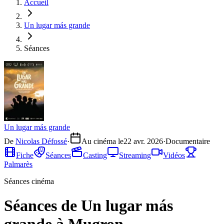
Accueil
Un lugar más grande
Séances
Un lugar más grande
De
Nicolas Défossé
·
Au cinéma le
22 avr. 2026
·
Documentaire
Fiche
Séances
Casting
Streaming
Vidéos
Palmarès
Séances cinéma
Séances de Un lugar más