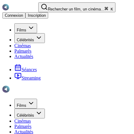
Rechercher un film, un cinéma...
K
Connexion
Inscription
Films
Célébrités
Cinémas
Palmarès
Actualités
Séances
Streaming
Films
Célébrités
Cinémas
Palmarès
Actualités