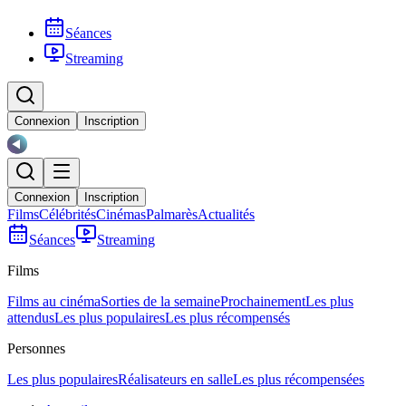
Séances
Streaming
Connexion
Inscription
Connexion
Inscription
Films
Célébrités
Cinémas
Palmarès
Actualités
Séances
Streaming
Films
Films au cinéma
Sorties de la semaine
Prochainement
Les plus
attendus
Les plus populaires
Les plus récompensés
Personnes
Les plus populaires
Réalisateurs en salle
Les plus récompensées