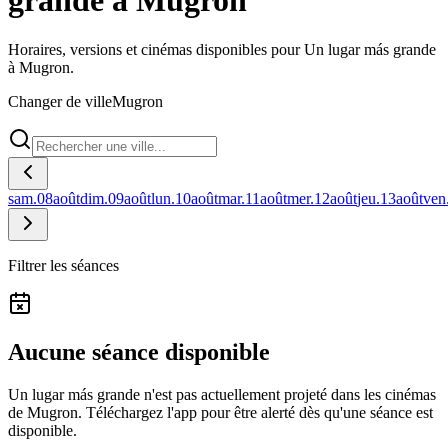
grande à Mugron
Horaires, versions et cinémas disponibles pour Un lugar más grande
à Mugron.
Changer de ville
Mugron
sam.
08
août
dim.
09
août
lun.
10
août
mar.
11
août
mer.
12
août
jeu.
13
août
ven
Filtrer les séances
Aucune séance disponible
Un lugar más grande n'est pas actuellement projeté dans les cinémas
de Mugron.
Téléchargez l'app pour être alerté dès qu'une séance est
disponible.