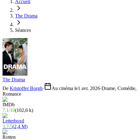
Accueil
The Drama
Séances
The Drama
De
Kristoffer Borgli
·
Au cinéma le
1 avr. 2026
·
Drame, Comédie,
Romance
7.1
/
10
(
102,6 k
)
3.7
/
5
(
2,4 M
)