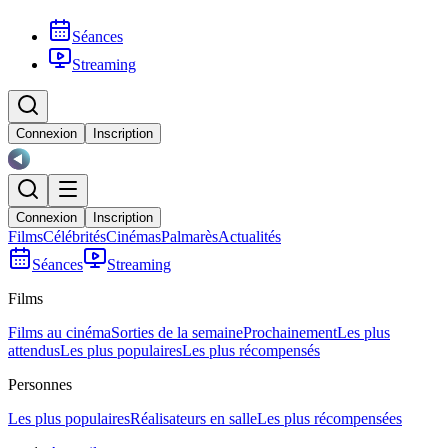
Séances
Streaming
Connexion
Inscription
Connexion
Inscription
Films
Célébrités
Cinémas
Palmarès
Actualités
Séances
Streaming
Films
Films au cinéma
Sorties de la semaine
Prochainement
Les plus
attendus
Les plus populaires
Les plus récompensés
Personnes
Les plus populaires
Réalisateurs en salle
Les plus récompensées