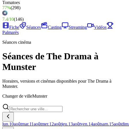
77%
(
298
)
7.4
/
10
(
146
)
Fiche
Séances
Casting
Streaming
Vidéos
Palmarès
Séances cinéma
Séances de The Drama à
Munster
Horaires, versions et cinémas disponibles pour The Drama à
Munster.
Changer de ville
Munster
lun.
10
août
mar.
11
août
mer.
12
août
jeu.
13
août
ven.
14
août
sam.
15
août
dim