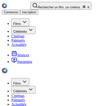
Rechercher un film, un cinéma...
K
Connexion
Inscription
Films
Célébrités
Cinémas
Palmarès
Actualités
Séances
Streaming
Films
Célébrités
Cinémas
Palmarès
Actualités