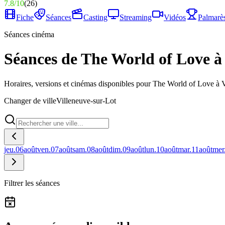
7.8
/
10
(
26
)
Fiche
Séances
Casting
Streaming
Vidéos
Palmarè
Séances cinéma
Séances de The World of Love à
Horaires, versions et cinémas disponibles pour The World of Love à V
Changer de ville
Villeneuve-sur-Lot
jeu.
06
août
ven.
07
août
sam.
08
août
dim.
09
août
lun.
10
août
mar.
11
août
mer
Filtrer les séances