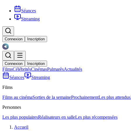
Séances
Streaming
Connexion
Inscription
Connexion
Inscription
Films
Célébrités
Cinémas
Palmarès
Actualités
Séances
Streaming
Films
Films au cinéma
Sorties de la semaine
Prochainement
Les plus attendus
Personnes
Les plus populaires
Réalisateurs en salle
Les plus récompensées
Accueil