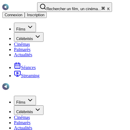
Rechercher un film, un cinéma...
K
Connexion
Inscription
Films
Célébrités
Cinémas
Palmarès
Actualités
Séances
Streaming
Films
Célébrités
Cinémas
Palmarès
Actualités