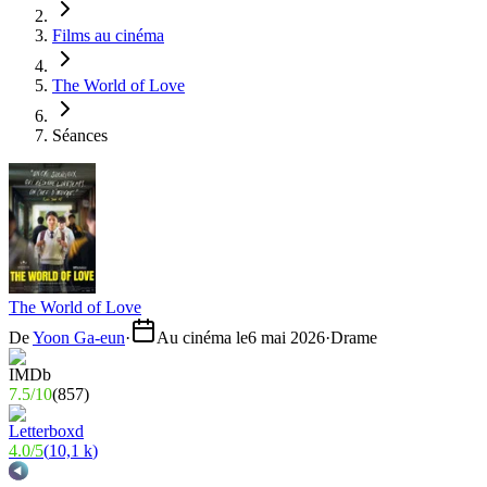
Films au cinéma
The World of Love
Séances
The World of Love
De
Yoon Ga-eun
·
Au cinéma le
6 mai 2026
·
Drame
7.5
/
10
(
857
)
4.0
/
5
(
10,1 k
)