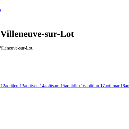
s
 Villeneuve-sur-Lot
illeneuve-sur-Lot.
.
12
août
jeu.
13
août
ven.
14
août
sam.
15
août
dim.
16
août
lun.
17
août
mar.
18
ao