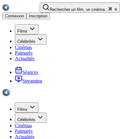
Rechercher un film, un cinéma...
K
Connexion
Inscription
Films
Célébrités
Cinémas
Palmarès
Actualités
Séances
Streaming
Films
Célébrités
Cinémas
Palmarès
Actualités