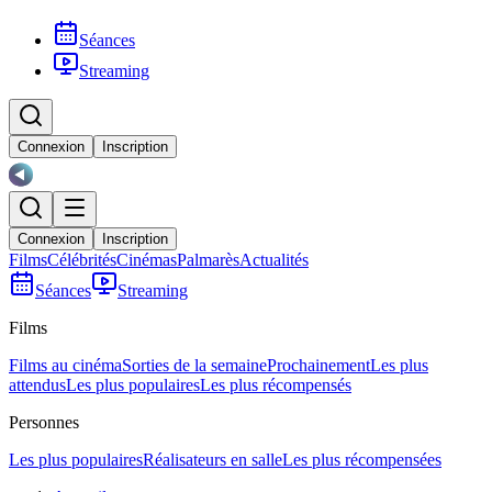
Séances
Streaming
Connexion
Inscription
Connexion
Inscription
Films
Célébrités
Cinémas
Palmarès
Actualités
Séances
Streaming
Films
Films au cinéma
Sorties de la semaine
Prochainement
Les plus
attendus
Les plus populaires
Les plus récompensés
Personnes
Les plus populaires
Réalisateurs en salle
Les plus récompensées