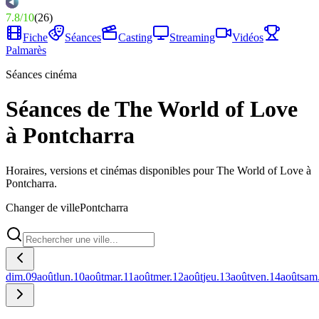
7.8
/
10
(
26
)
Fiche
Séances
Casting
Streaming
Vidéos
Palmarès
Séances cinéma
Séances de The World of Love
à Pontcharra
Horaires, versions et cinémas disponibles pour The World of Love à
Pontcharra.
Changer de ville
Pontcharra
dim.
09
août
lun.
10
août
mar.
11
août
mer.
12
août
jeu.
13
août
ven.
14
août
sam