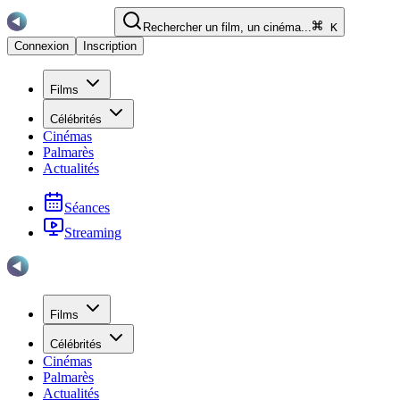
Rechercher un film, un cinéma...
K
Connexion
Inscription
Films
Célébrités
Cinémas
Palmarès
Actualités
Séances
Streaming
Films
Célébrités
Cinémas
Palmarès
Actualités