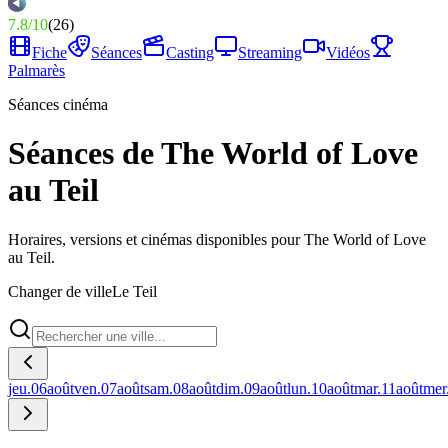
7.8
/
10
(
26
)
Fiche
Séances
Casting
Streaming
Vidéos
Palmarès
Séances cinéma
Séances de The World of Love
au Teil
Horaires, versions et cinémas disponibles pour The World of Love
au Teil.
Changer de ville
Le Teil
jeu.
06
août
ven.
07
août
sam.
08
août
dim.
09
août
lun.
10
août
mar.
11
août
mer