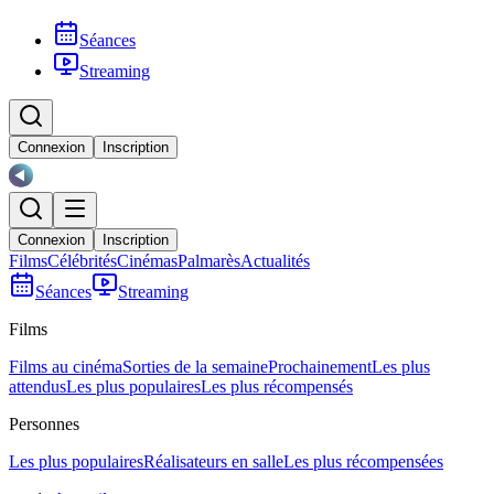
Séances
Streaming
Connexion
Inscription
Connexion
Inscription
Films
Célébrités
Cinémas
Palmarès
Actualités
Séances
Streaming
Films
Films au cinéma
Sorties de la semaine
Prochainement
Les plus
attendus
Les plus populaires
Les plus récompensés
Personnes
Les plus populaires
Réalisateurs en salle
Les plus récompensées