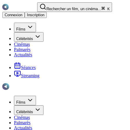
Rechercher un film, un cinéma...
K
Connexion
Inscription
Films
Célébrités
Cinémas
Palmarès
Actualités
Séances
Streaming
Films
Célébrités
Cinémas
Palmarès
Actualités