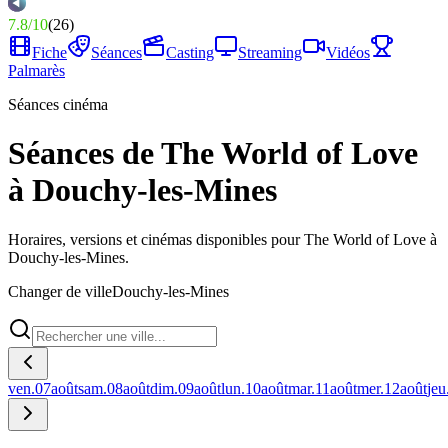
7.8
/
10
(
26
)
Fiche
Séances
Casting
Streaming
Vidéos
Palmarès
Séances cinéma
Séances de The World of Love
à Douchy-les-Mines
Horaires, versions et cinémas disponibles pour The World of Love à
Douchy-les-Mines.
Changer de ville
Douchy-les-Mines
ven.
07
août
sam.
08
août
dim.
09
août
lun.
10
août
mar.
11
août
mer.
12
août
jeu