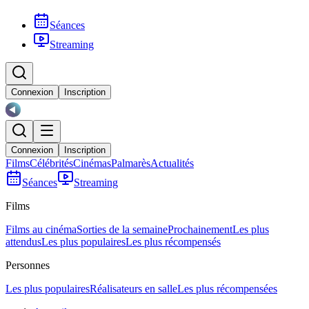
Séances
Streaming
Connexion
Inscription
Connexion
Inscription
Films
Célébrités
Cinémas
Palmarès
Actualités
Séances
Streaming
Films
Films au cinéma
Sorties de la semaine
Prochainement
Les plus
attendus
Les plus populaires
Les plus récompensés
Personnes
Les plus populaires
Réalisateurs en salle
Les plus récompensées