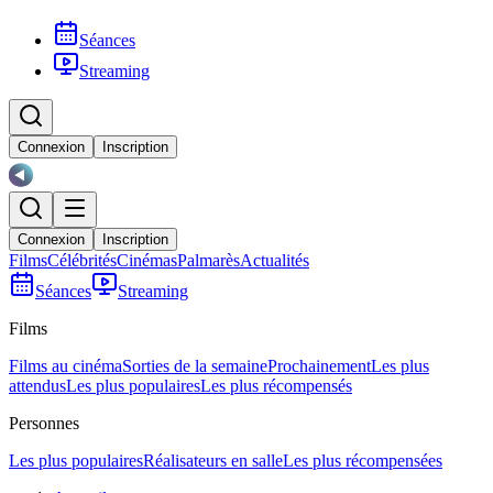
Séances
Streaming
Connexion
Inscription
Connexion
Inscription
Films
Célébrités
Cinémas
Palmarès
Actualités
Séances
Streaming
Films
Films au cinéma
Sorties de la semaine
Prochainement
Les plus
attendus
Les plus populaires
Les plus récompensés
Personnes
Les plus populaires
Réalisateurs en salle
Les plus récompensées