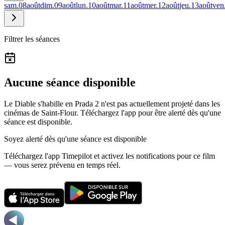
sam.
08
août
dim.
09
août
lun.
10
août
mar.
11
août
mer.
12
août
jeu.
13
août
ven
Filtrer les séances
Aucune séance disponible
Le Diable s'habille en Prada 2 n'est pas actuellement projeté dans les
cinémas de Saint-Flour.
Téléchargez l'app pour être alerté dès qu'une
séance est disponible.
Soyez alerté dès qu'une séance est disponible
Téléchargez l'app Timepilot et activez les notifications pour ce film
— vous serez prévenu en temps réel.