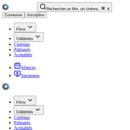
Rechercher un film, un cinéma...
K
Connexion
Inscription
Films
Célébrités
Cinémas
Palmarès
Actualités
Séances
Streaming
Films
Célébrités
Cinémas
Palmarès
Actualités