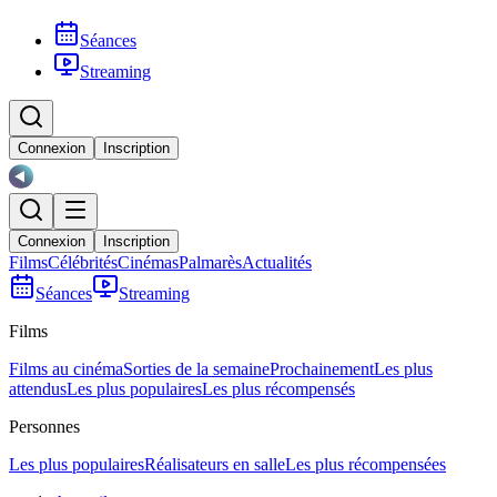
Séances
Streaming
Connexion
Inscription
Connexion
Inscription
Films
Célébrités
Cinémas
Palmarès
Actualités
Séances
Streaming
Films
Films au cinéma
Sorties de la semaine
Prochainement
Les plus
attendus
Les plus populaires
Les plus récompensés
Personnes
Les plus populaires
Réalisateurs en salle
Les plus récompensées