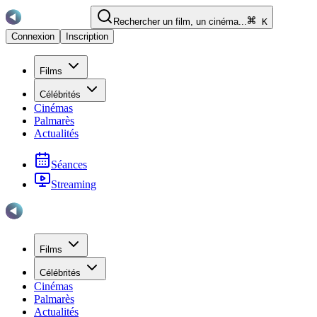
Rechercher un film, un cinéma...
K
Connexion
Inscription
Films
Célébrités
Cinémas
Palmarès
Actualités
Séances
Streaming
Films
Célébrités
Cinémas
Palmarès
Actualités