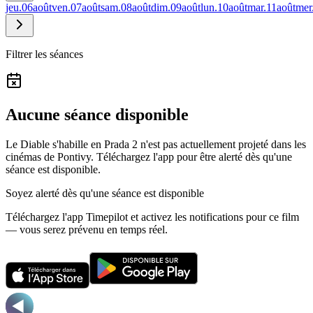
jeu.
06
août
ven.
07
août
sam.
08
août
dim.
09
août
lun.
10
août
mar.
11
août
mer
Filtrer les séances
Aucune séance disponible
Le Diable s'habille en Prada 2 n'est pas actuellement projeté dans les
cinémas de Pontivy.
Téléchargez l'app pour être alerté dès qu'une
séance est disponible.
Soyez alerté dès qu'une séance est disponible
Téléchargez l'app Timepilot et activez les notifications pour ce film
— vous serez prévenu en temps réel.