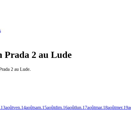
s
en Prada 2 au Lude
 Prada 2 au Lude.
.
13
août
ven.
14
août
sam.
15
août
dim.
16
août
lun.
17
août
mar.
18
août
mer.
19
a