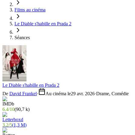
Films au cinéma
Le Diable s'habille en Prada 2
Séances
Le Diable s'habille en Prada 2
De
David Frankel
·
Au cinéma le
29 avr. 2026
·
Drame, Comédie
6.4
/
10
(
90,7 k
)
3.2
/
5
(
1,3 M
)