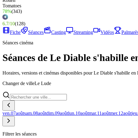
78%
(
343
)
6.7
/
10
(
128
)
Fiche
Séances
Casting
Streaming
Vidéos
Palmarè
Séances cinéma
Séances de Le Diable s'habille 
Horaires, versions et cinémas disponibles pour Le Diable s'habille en
Changer de ville
Le Lude
ven.
07
août
sam.
08
août
dim.
09
août
lun.
10
août
mar.
11
août
mer.
12
août
jeu
Filtrer les séances