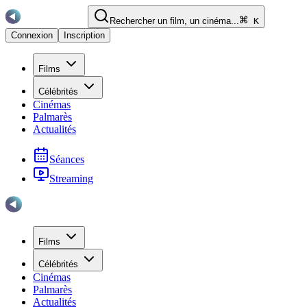
Rechercher un film, un cinéma...
K
Connexion
Inscription
Films
Célébrités
Cinémas
Palmarès
Actualités
Séances
Streaming
Films
Célébrités
Cinémas
Palmarès
Actualités