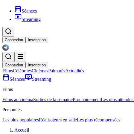
Séances
Streaming
Connexion
Inscription
Connexion
Inscription
Films
Célébrités
Cinémas
Palmarès
Actualités
Séances
Streaming
Films
Films au cinéma
Sorties de la semaine
Prochainement
Les plus attendus
Personnes
Les plus populaires
Réalisateurs en salle
Les plus récompensées
Accueil