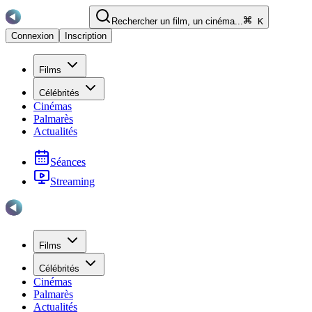
Rechercher un film, un cinéma...
K
Connexion
Inscription
Films
Célébrités
Cinémas
Palmarès
Actualités
Séances
Streaming
Films
Célébrités
Cinémas
Palmarès
Actualités