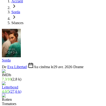
Accueil
Sorda
Séances
Sorda
De
Eva Libertad
·
Au cinéma le
29 avr. 2026
·
Drame
7.3
/
10
(
2,8 k
)
4.0
/
5
(
27,6 k
)