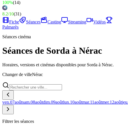
100%
(
14
)
8.2
/
10
(
31
)
Fiche
Séances
Casting
Streaming
Vidéos
Palmarès
Séances cinéma
Séances de Sorda à Nérac
Horaires, versions et cinémas disponibles pour Sorda à Nérac.
Changer de ville
Nérac
ven.
07
août
sam.
08
août
dim.
09
août
lun.
10
août
mar.
11
août
mer.
12
août
jeu
Filtrer les séances