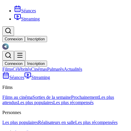
Séances
Streaming
Connexion
Inscription
Connexion
Inscription
Films
Célébrités
Cinémas
Palmarès
Actualités
Séances
Streaming
Films
Films au cinéma
Sorties de la semaine
Prochainement
Les plus
attendus
Les plus populaires
Les plus récompensés
Personnes
Les plus populaires
Réalisateurs en salle
Les plus récompensées