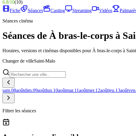
6.8
/
10
(
10
)
Fiche
Séances
Casting
Streaming
Vidéos
Palmarè
Séances cinéma
Séances de À bras-le-corps à Sa
Horaires, versions et cinémas disponibles pour À bras-le-corps à Sain
Changer de ville
Saint-Malo
sam.
08
août
dim.
09
août
lun.
10
août
mar.
11
août
mer.
12
août
jeu.
13
août
ven
Filtrer les séances