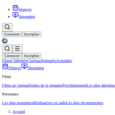
Séances
Streaming
Connexion
Inscription
Connexion
Inscription
Films
Célébrités
Cinémas
Palmarès
Actualités
Séances
Streaming
Films
Films au cinéma
Sorties de la semaine
Prochainement
Les plus attendus
Personnes
Les plus populaires
Réalisateurs en salle
Les plus récompensées
Accueil