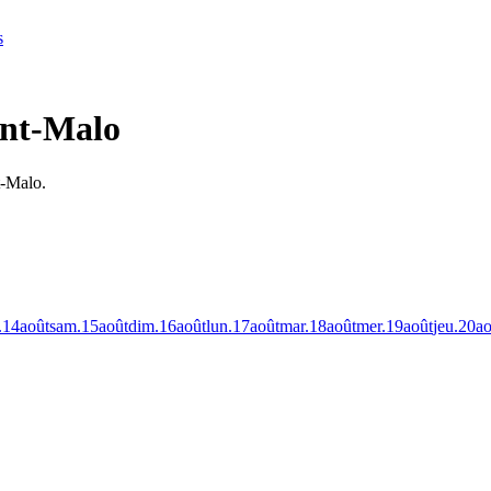
s
int-Malo
t-Malo.
.
14
août
sam.
15
août
dim.
16
août
lun.
17
août
mar.
18
août
mer.
19
août
jeu.
20
ao