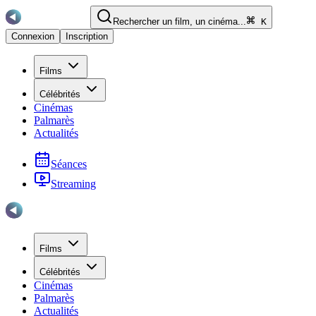
Rechercher un film, un cinéma...
K
Connexion
Inscription
Films
Célébrités
Cinémas
Palmarès
Actualités
Séances
Streaming
Films
Célébrités
Cinémas
Palmarès
Actualités