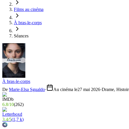
Films au cinéma
À bras-le-corps
Séances
À bras-le-corps
De
Marie-Elsa Sgualdo
·
Au cinéma le
27 mai 2026
·
Drame, Histoir
6.8
/
10
(
262
)
3.4
/
5
(
1,7 k
)