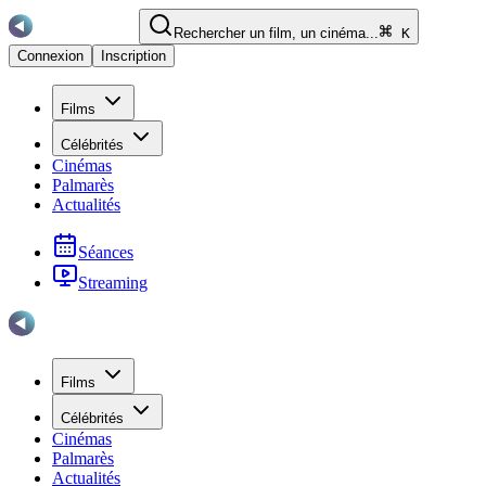
Rechercher un film, un cinéma...
K
Connexion
Inscription
Films
Célébrités
Cinémas
Palmarès
Actualités
Séances
Streaming
Films
Célébrités
Cinémas
Palmarès
Actualités