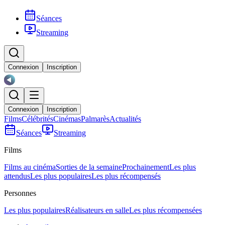
Séances
Streaming
Connexion
Inscription
Connexion
Inscription
Films
Célébrités
Cinémas
Palmarès
Actualités
Séances
Streaming
Films
Films au cinéma
Sorties de la semaine
Prochainement
Les plus
attendus
Les plus populaires
Les plus récompensés
Personnes
Les plus populaires
Réalisateurs en salle
Les plus récompensées