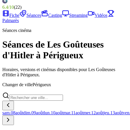
6.4
/
10
(
22
)
Fiche
Séances
Casting
Streaming
Vidéos
Palmarès
Séances cinéma
Séances de Les Goûteuses
d'Hitler à Périgueux
Horaires, versions et cinémas disponibles pour Les Goûteuses
d'Hitler à Périgueux.
Changer de ville
Périgueux
sam.
08
août
dim.
09
août
lun.
10
août
mar.
11
août
mer.
12
août
jeu.
13
août
ven