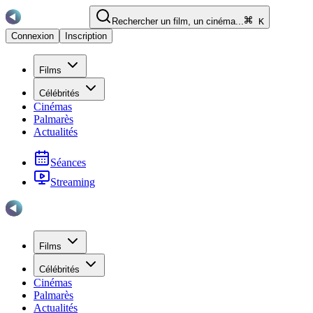
Rechercher un film, un cinéma...
K
Connexion
Inscription
Films
Célébrités
Cinémas
Palmarès
Actualités
Séances
Streaming
Films
Célébrités
Cinémas
Palmarès
Actualités