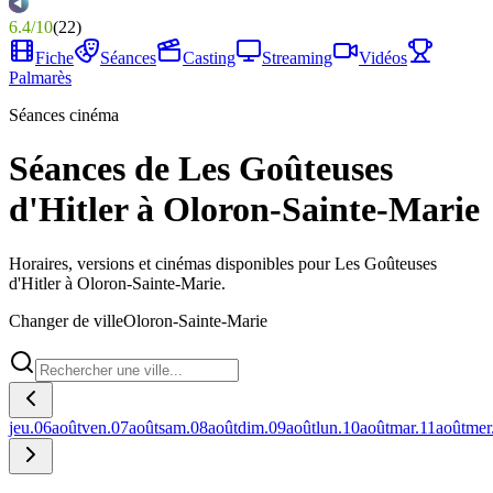
6.4
/
10
(
22
)
Fiche
Séances
Casting
Streaming
Vidéos
Palmarès
Séances cinéma
Séances de Les Goûteuses
d'Hitler à Oloron-Sainte-Marie
Horaires, versions et cinémas disponibles pour Les Goûteuses
d'Hitler à Oloron-Sainte-Marie.
Changer de ville
Oloron-Sainte-Marie
jeu.
06
août
ven.
07
août
sam.
08
août
dim.
09
août
lun.
10
août
mar.
11
août
mer