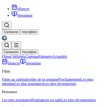
Séances
Streaming
Connexion
Inscription
Connexion
Inscription
Films
Célébrités
Cinémas
Palmarès
Actualités
Séances
Streaming
Films
Films au cinéma
Sorties de la semaine
Prochainement
Les plus
attendus
Les plus populaires
Les plus récompensés
Personnes
Les plus populaires
Réalisateurs en salle
Les plus récompensées