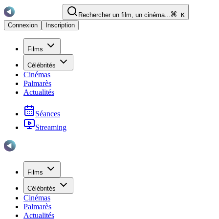
Rechercher un film, un cinéma...
K
Connexion
Inscription
Films
Célébrités
Cinémas
Palmarès
Actualités
Séances
Streaming
Films
Célébrités
Cinémas
Palmarès
Actualités