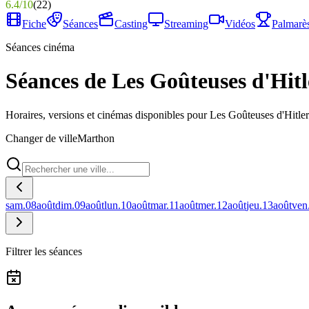
6.4
/
10
(
22
)
Fiche
Séances
Casting
Streaming
Vidéos
Palmarè
Séances cinéma
Séances de Les Goûteuses d'Hit
Horaires, versions et cinémas disponibles pour Les Goûteuses d'Hitle
Changer de ville
Marthon
sam.
08
août
dim.
09
août
lun.
10
août
mar.
11
août
mer.
12
août
jeu.
13
août
ven
Filtrer les séances