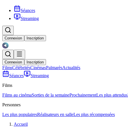
Séances
Streaming
Connexion
Inscription
Connexion
Inscription
Films
Célébrités
Cinémas
Palmarès
Actualités
Séances
Streaming
Films
Films au cinéma
Sorties de la semaine
Prochainement
Les plus attendus
Personnes
Les plus populaires
Réalisateurs en salle
Les plus récompensées
Accueil