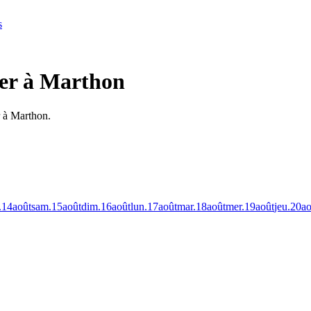
s
ler à Marthon
r à Marthon.
.
14
août
sam.
15
août
dim.
16
août
lun.
17
août
mar.
18
août
mer.
19
août
jeu.
20
ao