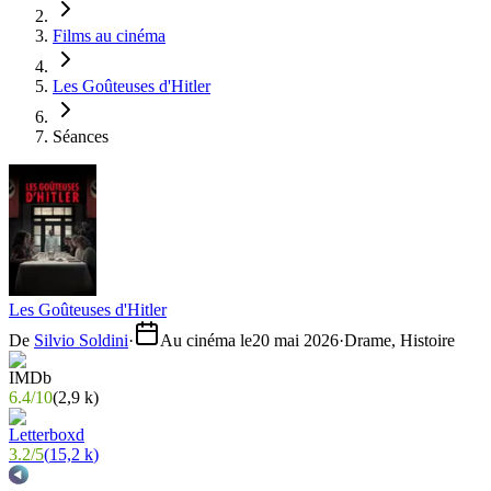
Films au cinéma
Les Goûteuses d'Hitler
Séances
Les Goûteuses d'Hitler
De
Silvio Soldini
·
Au cinéma le
20 mai 2026
·
Drame, Histoire
6.4
/
10
(
2,9 k
)
3.2
/
5
(
15,2 k
)