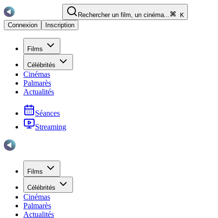
Rechercher un film, un cinéma...
K
Connexion
Inscription
Films
Célébrités
Cinémas
Palmarès
Actualités
Séances
Streaming
Films
Célébrités
Cinémas
Palmarès
Actualités