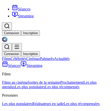
Séances
Streaming
Connexion
Inscription
Connexion
Inscription
Films
Célébrités
Cinémas
Palmarès
Actualités
Séances
Streaming
Films
Films au cinéma
Sorties de la semaine
Prochainement
Les plus
attendus
Les plus populaires
Les plus récompensés
Personnes
Les plus populaires
Réalisateurs en salle
Les plus récompensées