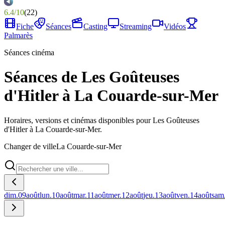
6.4
/
10
(
22
)
Fiche
Séances
Casting
Streaming
Vidéos
Palmarès
Séances cinéma
Séances de Les Goûteuses
d'Hitler à La Couarde-sur-Mer
Horaires, versions et cinémas disponibles pour Les Goûteuses
d'Hitler à La Couarde-sur-Mer.
Changer de ville
La Couarde-sur-Mer
dim.
09
août
lun.
10
août
mar.
11
août
mer.
12
août
jeu.
13
août
ven.
14
août
sam