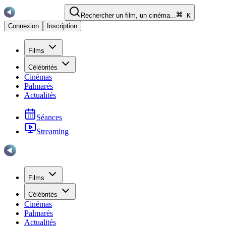
Rechercher un film, un cinéma...
K
Connexion
Inscription
Films
Célébrités
Cinémas
Palmarès
Actualités
Séances
Streaming
Films
Célébrités
Cinémas
Palmarès
Actualités