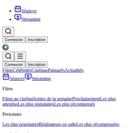
Séances
Streaming
Connexion
Inscription
Connexion
Inscription
Films
Célébrités
Cinémas
Palmarès
Actualités
Séances
Streaming
Films
Films au cinéma
Sorties de la semaine
Prochainement
Les plus
attendus
Les plus populaires
Les plus récompensés
Personnes
Les plus populaires
Réalisateurs en salle
Les plus récompensées