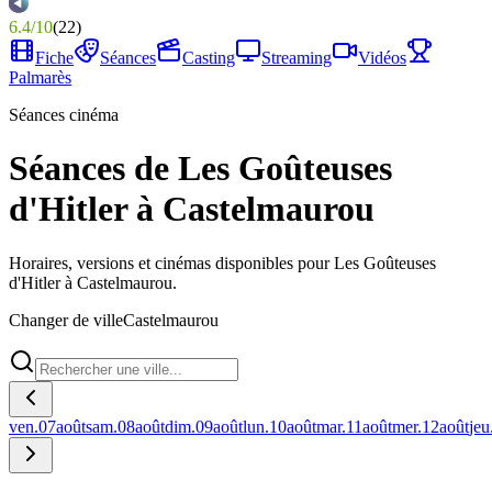
6.4
/
10
(
22
)
Fiche
Séances
Casting
Streaming
Vidéos
Palmarès
Séances cinéma
Séances de Les Goûteuses
d'Hitler à Castelmaurou
Horaires, versions et cinémas disponibles pour Les Goûteuses
d'Hitler à Castelmaurou.
Changer de ville
Castelmaurou
ven.
07
août
sam.
08
août
dim.
09
août
lun.
10
août
mar.
11
août
mer.
12
août
jeu