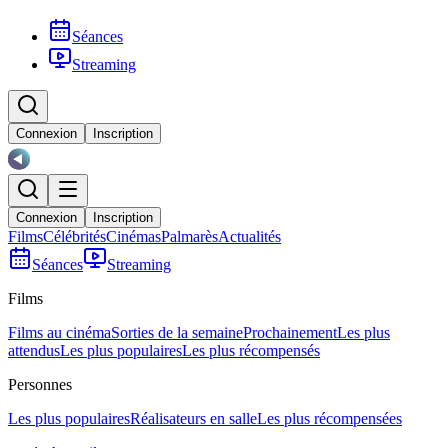
Séances
Streaming
Connexion
Inscription
Connexion
Inscription
Films
Célébrités
Cinémas
Palmarès
Actualités
Séances
Streaming
Films
Films au cinéma
Sorties de la semaine
Prochainement
Les plus
attendus
Les plus populaires
Les plus récompensés
Personnes
Les plus populaires
Réalisateurs en salle
Les plus récompensées