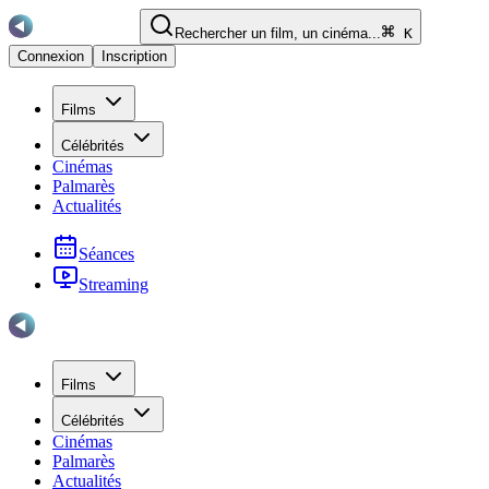
Rechercher un film, un cinéma...
K
Connexion
Inscription
Films
Célébrités
Cinémas
Palmarès
Actualités
Séances
Streaming
Films
Célébrités
Cinémas
Palmarès
Actualités