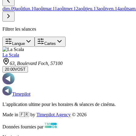
dim.
09
août
lun.
10
août
mar.
11
août
mer.
12
août
jeu.
13
août
ven.
14
août
sam
Filtrer les séances
Langue
Cartes
La Scala
63, Boulevard Foch
, 57100
20:00
VOST
Timepilot
L'application ultime pour les horaires & séances de cinéma.
Made in 🇫🇷 by
Timepilot Agency
©
2026
Données fournies par