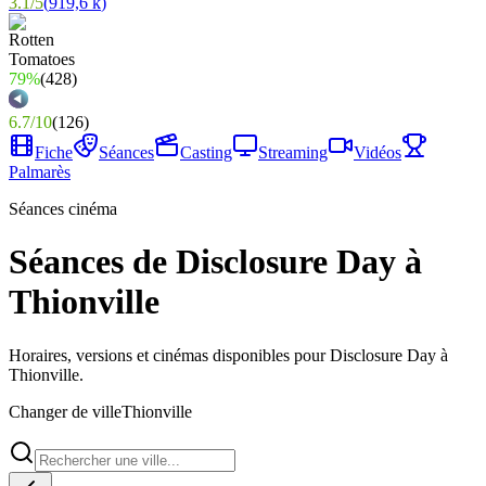
3.1
/
5
(
919,6 k
)
79%
(
428
)
6.7
/
10
(
126
)
Fiche
Séances
Casting
Streaming
Vidéos
Palmarès
Séances cinéma
Séances de Disclosure Day à
Thionville
Horaires, versions et cinémas disponibles pour Disclosure Day à
Thionville.
Changer de ville
Thionville